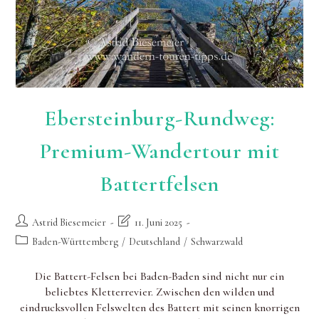
Ebersteinburg-Rundweg:
Premium-Wandertour mit
Battertfelsen
Beitrags-
Beitrag
Astrid Biesemeier
11. Juni 2025
Autor:
zuletzt
Beitrags-
Baden-Württemberg
/
Deutschland
/
Schwarzwald
geändert
Kategorie:
am:
Die Battert-Felsen bei Baden-Baden sind nicht nur ein
beliebtes Kletterrevier. Zwischen den wilden und
eindrucksvollen Felswelten des Battert mit seinen knorrigen