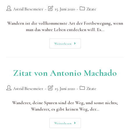
Beitrags-
Beitrag
Beitrags-
Astrid Biesemeier
15. Juni 2020
Zitate
Autor:
zuletzt
Kategorie:
geändert
Wandern ist die vollkommenste Art der Fortbewegung, wenn
am:
man das wahre Leben entdecken will. Es…
Zitat
Weiterlesen
Elizabeth
Von
Arnim
Zitat von Antonio Machado
Beitrags-
Beitrag
Beitrags-
Astrid Biesemeier
15. Juni 2020
Zitate
Autor:
zuletzt
Kategorie:
geändert
Wanderer, deine Spuren sind der Weg, und sonst nichts;
am:
Wanderer, es gibt keinen Weg, der…
Zitat
Weiterlesen
Von