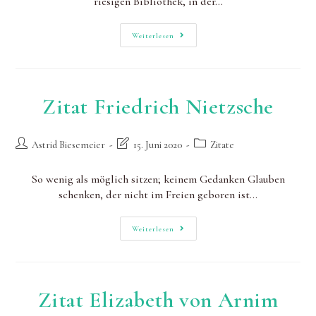
riesigen Bibliothek, in der…
Zitat
Weiterlesen
Christian
Bobin
Zitat Friedrich Nietzsche
Beitrags-
Beitrag
Beitrags-
Astrid Biesemeier
15. Juni 2020
Zitate
Autor:
zuletzt
Kategorie:
geändert
So wenig als möglich sitzen; keinem Gedanken Glauben
am:
schenken, der nicht im Freien geboren ist…
Zitat
Weiterlesen
Friedrich
Nietzsche
Zitat Elizabeth von Arnim