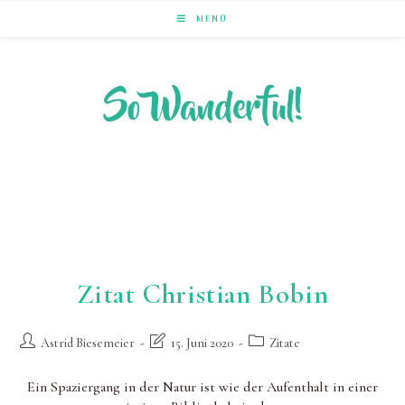
Zum
MENÜ
Inhalt
springen
LAUFEND ERLEBEN. NACHHALTIG UNTERWEGS ZU
NATUR & KULTUR.
Zitat Christian Bobin
Beitrags-
Beitrag
Beitrags-
Astrid Biesemeier
15. Juni 2020
Zitate
Autor:
zuletzt
Kategorie:
geändert
Ein Spaziergang in der Natur ist wie der Aufenthalt in einer
am: