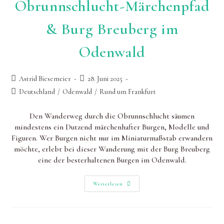
Obrunnschlucht-Märchenpfad
& Burg Breuberg im
Odenwald
Beitrags-
Beitrag
Astrid Biesemeier
28. Juni 2025
Autor:
zuletzt
Beitrags-
Deutschland
/
Odenwald
/
Rund um Frankfurt
geändert
Kategorie:
am:
Den Wanderweg durch die Obrunnschlucht säumen
mindestens ein Dutzend märchenhafter Burgen, Modelle und
Figuren. Wer Burgen nicht nur im Miniaturmaßstab erwandern
möchte, erlebt bei dieser Wanderung mit der Burg Breuberg
eine der besterhaltenen Burgen im Odenwald.
Obrunnschlucht-
Weiterlesen
Märchenpfad
&
Burg
Breuberg
Im