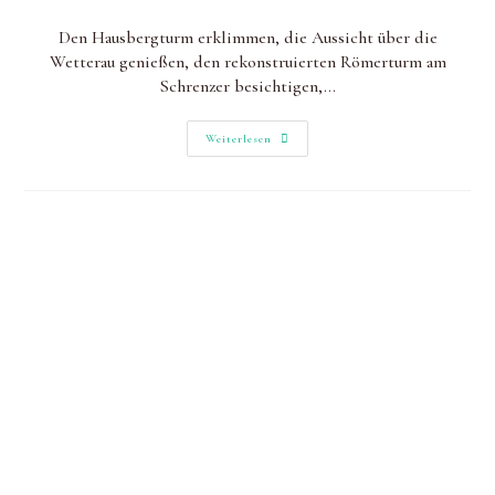
geändert
Kategorie:
am:
Den Hausbergturm erklimmen, die Aussicht über die
Wetterau genießen, den rekonstruierten Römerturm am
Schrenzer besichtigen,…
360-
Weiterlesen
Grad-
Blick
Vom
Hausbergturm