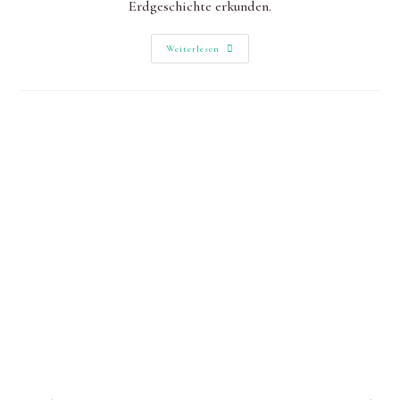
Erdgeschichte erkunden.
Durch
Weiterlesen
Die
Seltenbachschlucht
Bei
Klingenberg
Und
Über
Den
Esskastanien-
Lehrpfad