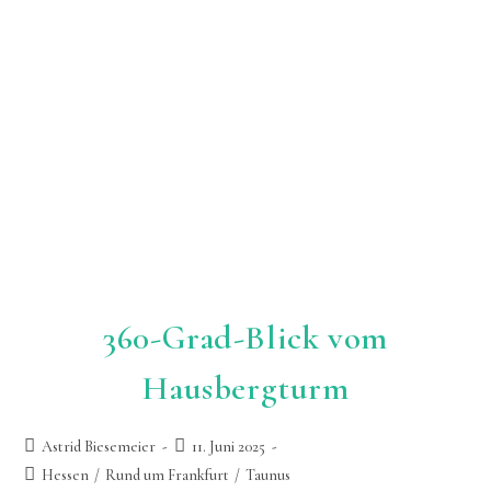
Odenwald
360-Grad-Blick vom
Hausbergturm
Beitrags-
Beitrag
Astrid Biesemeier
11. Juni 2025
Autor:
zuletzt
Beitrags-
Hessen
/
Rund um Frankfurt
/
Taunus