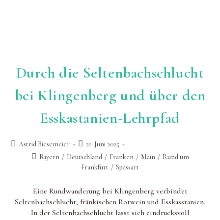
Durch die Seltenbachschlucht
bei Klingenberg und über den
Esskastanien-Lehrpfad
Beitrags-
Beitrag
Astrid Biesemeier
21. Juni 2025
Autor:
zuletzt
Beitrags-
Bayern
/
Deutschland
/
Franken
/
Main
/
Rund um
geändert
Kategorie:
Frankfurt
/
Spessart
am:
Eine Rundwanderung bei Klingenberg verbindet
Seltenbachschlucht, fränkischen Rotwein und Esskasstanien.
In der Seltenbachschlucht lässt sich eindrucksvoll