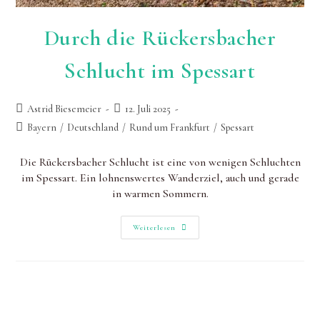
Durch die Rückersbacher
Schlucht im Spessart
Beitrags-
Beitrag
Astrid Biesemeier
12. Juli 2025
Autor:
zuletzt
Beitrags-
Bayern
/
Deutschland
/
Rund um Frankfurt
/
Spessart
geändert
Kategorie:
am:
Die Rückersbacher Schlucht ist eine von wenigen Schluchten
im Spessart. Ein lohnenswertes Wanderziel, auch und gerade
in warmen Sommern.
Durch
Weiterlesen
Die
Rückersbacher
Schlucht
Im
Spessart