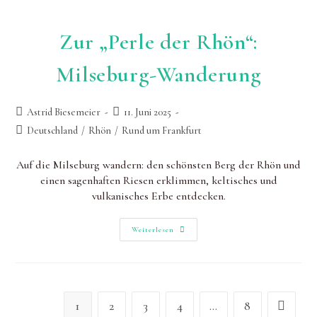
Zur „Perle der Rhön“:
Milseburg-Wanderung
Beitrags-
Beitrag
Astrid Biesemeier
11. Juni 2025
Autor:
zuletzt
Beitrags-
Deutschland
/
Rhön
/
Rund um Frankfurt
geändert
Kategorie:
am:
Auf die Milseburg wandern: den schönsten Berg der Rhön und
einen sagenhaften Riesen erklimmen, keltisches und
vulkanisches Erbe entdecken.
Zur
Weiterlesen
„Perle
Der
Rhön“:
Milseburg-
Wanderung
1
2
3
4
…
8
Gehe zur 