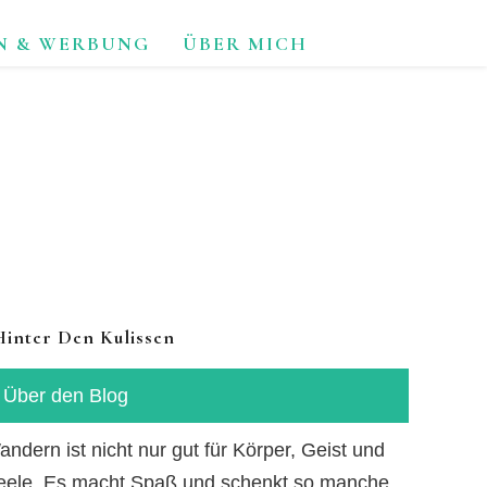
N & WERBUNG
ÜBER MICH
TUR.
Hinter Den Kulissen
Über den Blog
ndern ist nicht nur gut für Körper, Geist und
eele. Es macht Spaß und schenkt so manche