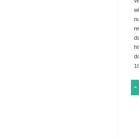
v
w
n
r
da
ht
d
1