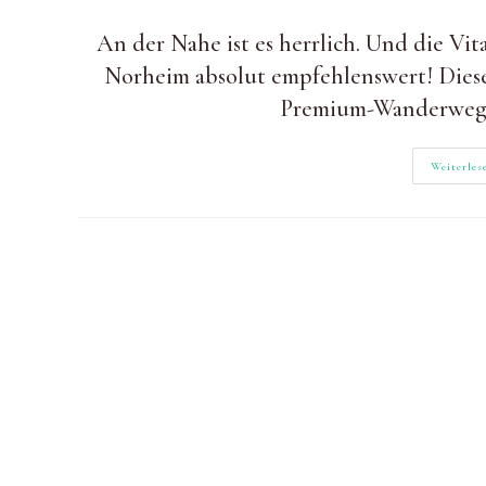
Autor:
zuletzt
Kategorie:
geändert
An der Nahe ist es herrlich. Und die Vi
am:
Norheim absolut empfehlenswert! Dies
Premium-Wanderweg w
Weiterles