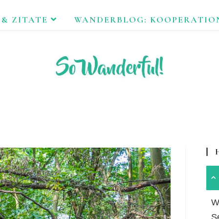
 & ZITATE
WANDERBLOG: KOOPERATIO
FEND ERLEBEN. NACHHALTIG UNTERWEGS ZU NATUR & KUL
Wa
S