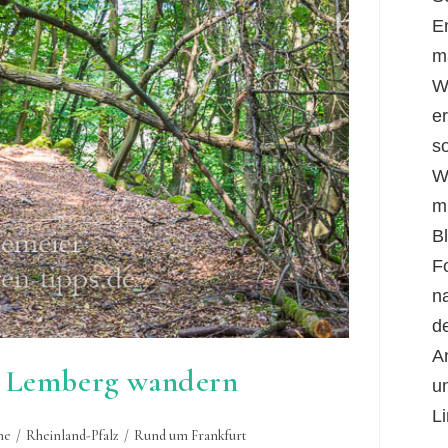
E
m
W
er
s
W
m
B
F
n
d
A
n Lemberg wandern
u
Li
he
/
Rheinland-Pfalz
/
Rund um Frankfurt