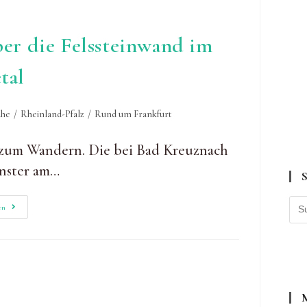
er die Felssteinwand im
tal
he
/
Rheinland-Pfalz
/
Rund um Frankfurt
d zum Wandern. Die bei Bad Kreuznach
nster am…
Am
en
Rotenfels
Wandern:
Über
Die
Felssteinwand
Im
Nahetal