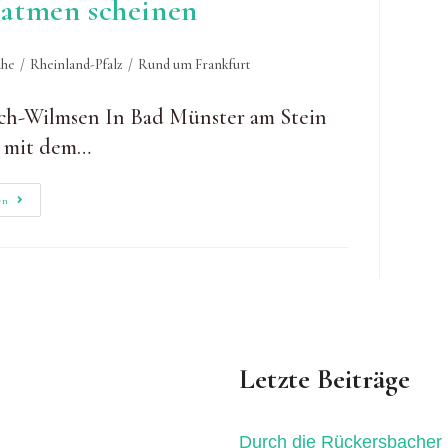
 atmen scheinen
he
/
Rheinland-Pfalz
/
Rund um Frankfurt
ch-Wilmsen In Bad Münster am Stein
h mit dem…
Wo
en
Die
Steine
Zu
Atmen
Scheinen
Letzte Beiträge
Durch die Rückersbacher 