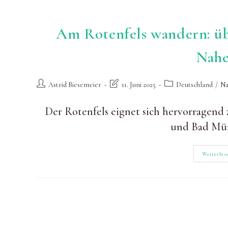
Am Rotenfels wandern: üb
Nahe
Beitrags-
Beitrag
Beitrags-
Astrid Biesemeier
11. Juni 2025
Deutschland
/
Na
Autor:
zuletzt
Kategorie:
geändert
Der Rotenfels eignet sich hervorragen
am:
und Bad Mü
Weiterles