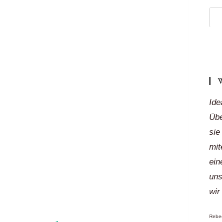
Meh
Reg
„auf
Klic
Ide
Übe
sie
mit
ein
uns
wir
Rebec