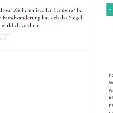
taltour „Geheimnisvoller Lemberg“ bei
e Rundwanderung hat sich das Siegel
irklich verdient.
Am
en
Geheimnisvollen
Lemberg
Wandern
n
W
w
i
h
un