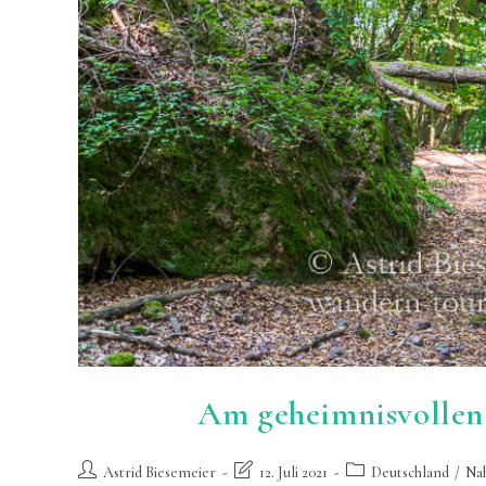
Am geheimnisvolle
Beitrags-
Beitrag
Beitrags-
Astrid Biesemeier
12. Juli 2021
Deutschland
/
Na