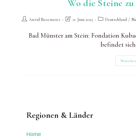
Wo die Steine zu
Beitrags-
Beitrag
Beitrags-
Astrid Biesemeier
11. Juni 2025
Deutschland
/
Na
Autor:
zuletzt
Kategorie:
geändert
Bad Münster am Stein: Fondation Kuba
am:
befindet sic
Weiterles
Regionen & Länder
Home