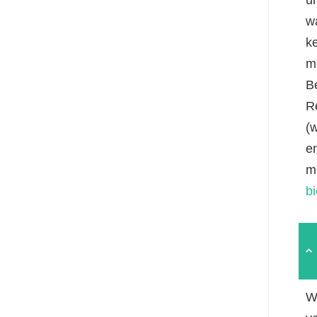
w
k
mi
B
R
(
e
m
b
W