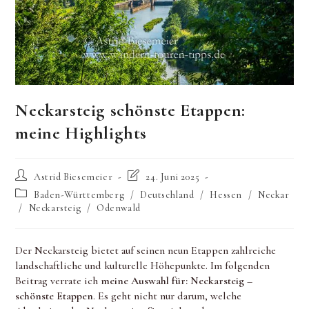
Neckarsteig schönste Etappen:
meine Highlights
Beitrags-
Beitrag
Astrid Biesemeier
24. Juni 2025
Autor:
zuletzt
Beitrags-
Baden-Württemberg
/
Deutschland
/
Hessen
/
Neckar
geändert
Kategorie:
/
Neckarsteig
/
Odenwald
am:
Der Neckarsteig bietet auf seinen neun Etappen zahlreiche
landschaftliche und kulturelle Höhepunkte. Im folgenden
Beitrag verrate ich
meine Auswahl für: Neckarsteig –
schönste Etappen
. Es geht nicht nur darum, welche