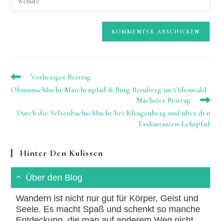
Kommentieren
deine
Adresse
ein
Website-
zum
URL
Kommentieren
ein
ein
(optional)
Weitere
Vorheriger Beitrag
Artikel
Obrunnschlucht-Märchenpfad & Burg Breuberg im Odenwald
ansehen
Nächster Beitrag
Durch die Seltenbachschlucht bei Klingenberg und über den
Esskastanien-Lehrpfad
Hinter Den Kulissen
Über den Blog
Wandern ist nicht nur gut für Körper, Geist und
Seele. Es macht Spaß und schenkt so manche
Entdeckung, die man auf anderem Weg nicht