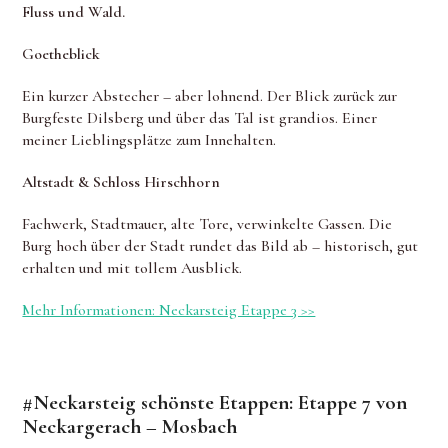
Fluss und Wald.
Goetheblick
Ein kurzer Abstecher – aber lohnend. Der Blick zurück zur
Burgfeste Dilsberg und über das Tal ist grandios. Einer
meiner Lieblingsplätze zum Innehalten.
Altstadt & Schloss Hirschhorn
Fachwerk, Stadtmauer, alte Tore, verwinkelte Gassen. Die
Burg hoch über der Stadt rundet das Bild ab – historisch, gut
erhalten und mit tollem Ausblick.
Mehr Informationen: Neckarsteig Etappe 3 >>
#Neckarsteig schönste Etappen: Etappe 7 von
Neckargerach – Mosbach