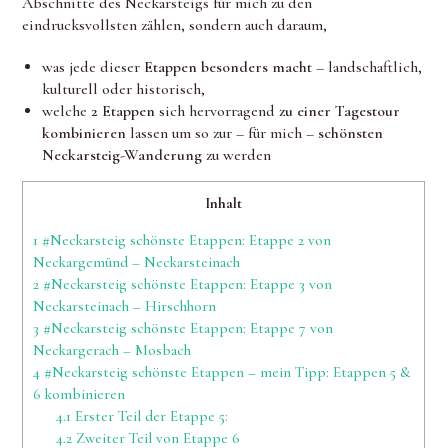
Abschnitte des Neckarsteigs
für mich zu den
eindrucksvollsten zählen, sondern auch daraum,
was jede dieser
Etappen besonders macht
– landschaftlich,
kulturell oder historisch,
welche
2 Etappen
sich hervorragend
zu einer Tagestour
kombinieren
lassen um so zur – für mich –
schönsten
Neckarsteig-Wanderung
zu werden
Inhalt
1
#Neckarsteig schönste Etappen: Etappe 2 von
Neckargemünd – Neckarsteinach
2
#Neckarsteig schönste Etappen: Etappe 3 von
Neckarsteinach – Hirschhorn
3
#Neckarsteig schönste Etappen: Etappe 7 von
Neckargerach – Mosbach
4
#Neckarsteig schönste Etappen – mein Tipp: Etappen 5 &
6 kombinieren
4.1
Erster Teil der Etappe 5:
4.2
Zweiter Teil von Etappe 6