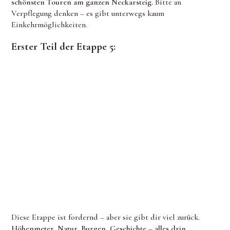
schönsten Touren am ganzen Neckarsteig.
Bitte an
Verpflegung denken – es gibt unterwegs kaum
Einkehrmöglichkeiten.
Erster Teil der Etappe 5:
Diese Etappe ist fordernd – aber sie gibt dir viel zurück.
Höhenmeter, Natur, Burgen, Geschichte – alles drin.