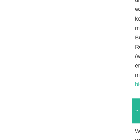
w
k
mi
B
R
(
e
m
b
W