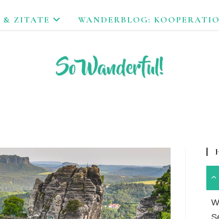
 & ZITATE
WANDERBLOG: KOOPERATI
FEND ERLEBEN. NACHHALTIG UNTERWEGS ZU NATUR & KUL
Wa
S