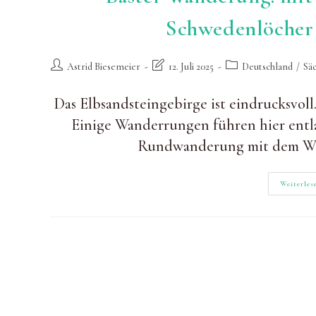
Schwedenlöcher
Beitrags-
Beitrag
Beitrags-
Astrid Biesemeier
12. Juli 2025
Deutschland
/
Säc
Autor:
zuletzt
Kategorie:
geändert
Das Elbsandsteingebirge ist eindrucksvoll
am:
Einige Wanderrungen führen hier entla
Rundwanderung mit dem Weg
Weiterles