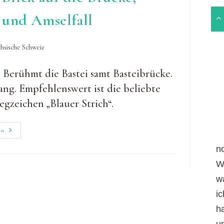
 und Amselfall
hsische Schweiz
. Berühmt die Bastei samt Basteibrücke.
ng. Empfehlenswert ist die beliebte
zeichen „Blauer Strich“.
Bastei-
en
Wanderung:
Mit
n
Blick
Auf
W
Die
Brücke,
w
Schwedenlöcher
Und
Amselfall
i
h
un