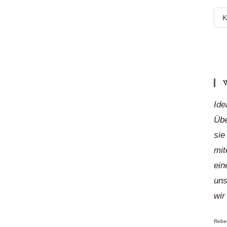
Meh
Reg
„auf
Klic
Ide
Übe
sie
mit
ein
uns
wir
Rebec