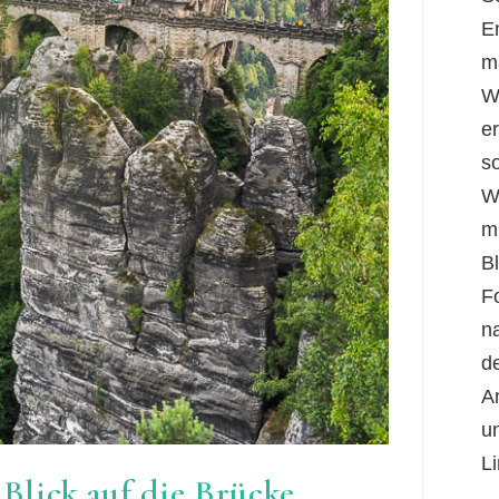
E
m
W
er
s
W
m
B
F
n
d
A
u
Li
Blick auf die Brücke,