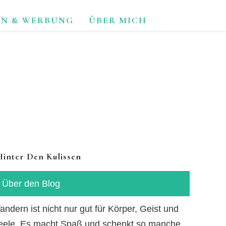
ON & WERBUNG
ÜBER MICH
TUR.
Hinter Den Kulissen
Über den Blog
ndern ist nicht nur gut für Körper, Geist und
eele. Es macht Spaß und schenkt so manche