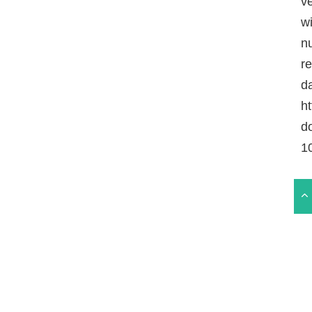
v
w
n
r
da
ht
d
1