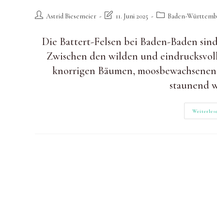
Beitrags-
Beitrag
Beitrags-
Astrid Biesemeier
11. Juni 2025
Baden-Württemb
Autor:
zuletzt
Kategorie:
geändert
Die Battert-Felsen bei Baden-Baden sind 
am:
Zwischen den wilden und eindrucksvoll
knorrigen Bäumen, moosbewachsenen 
staunend 
Weiterles