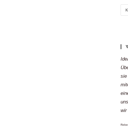
Meh
Reg
„auf
Klic
Ide
Übe
sie
mit
ein
uns
wir
Rebec