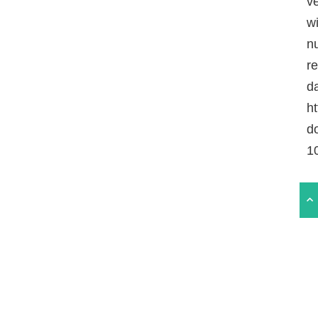
v
w
n
r
da
ht
d
1