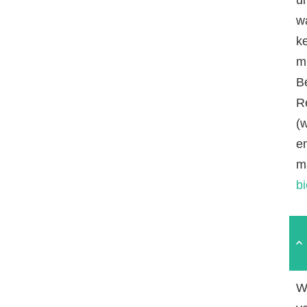
w
k
mi
B
R
(
e
m
b
W