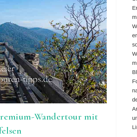
E
m
W
er
s
W
m
B
F
n
d
A
Premium-Wandertour mit
u
Li
felsen