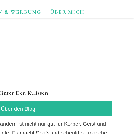
N & WERBUNG
ÜBER MICH
TUR.
Hinter Den Kulissen
Über den Blog
ndern ist nicht nur gut für Körper, Geist und
eele. Es macht Spaß und schenkt so manche