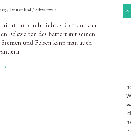
erg
/
Deutschland
/
Schwarzwald
nicht nur ein beliebtes Kletterrevier.
en Felswelten des Battert mit seinen
Steinen und Felsen kann man auch
wandern.
Ebersteinburg-
en
Rundweg:
Premium-
Wandertour
Mit
n
Battertfelsen
W
w
i
h
un