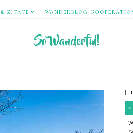
 & ZITATE
WANDERBLOG: KOOPERATIO
FEND ERLEBEN. NACHHALTIG UNTERWEGS ZU NATUR & KUL
Wa
S