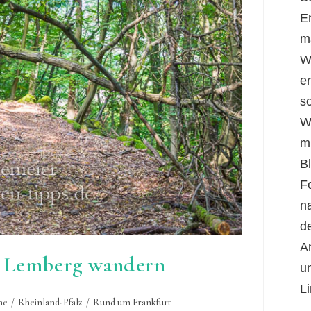
E
m
W
er
s
W
m
B
F
n
d
A
n Lemberg wandern
u
Li
he
/
Rheinland-Pfalz
/
Rund um Frankfurt