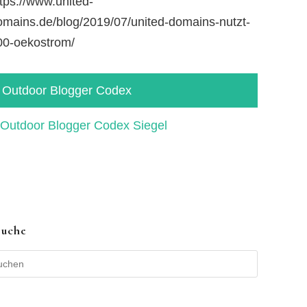
tps://www.united-
omains.de/blog/2019/07/united-domains-nutzt-
00-oekostrom/
Outdoor Blogger Codex
Suche