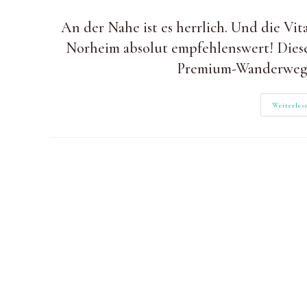
Autor:
zuletzt
Kategorie:
geändert
An der Nahe ist es herrlich. Und die Vi
am:
Norheim absolut empfehlenswert! Dies
Premium-Wanderweg w
Weiterles