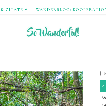
 & ZITATE
WANDERBLOG: KOOPERATIO
FEND ERLEBEN. NACHHALTIG UNTERWEGS ZU NATUR & KUL
Wa
S