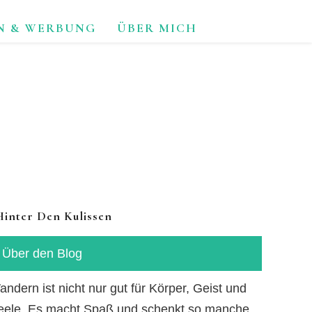
N & WERBUNG
ÜBER MICH
TUR.
Hinter Den Kulissen
Über den Blog
ndern ist nicht nur gut für Körper, Geist und
eele. Es macht Spaß und schenkt so manche