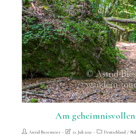
Am geheimnisvolle
Beitrags-
Beitrag
Beitrags-
Astrid Biesemeier
12. Juli 2021
Deutschland
/
Na