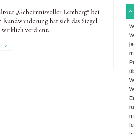
taltour „Geheimnisvoller Lemberg“ bei
e Rundwanderung hat sich das Siegel
W
irklich verdient.
W
je
Am
en
Geheimnisvollen
m
Lemberg
Wandern
P
ü
W
W
E
r
m
fe
f