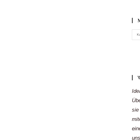
Meh
K
Reg
„auf
Klic
Ide
Übe
sie
mit
ein
uns