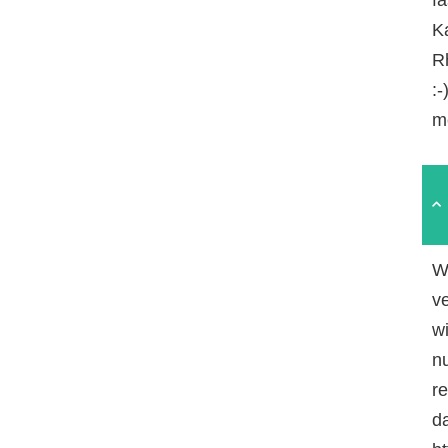
Ka
R
:
m
W
v
w
n
r
da