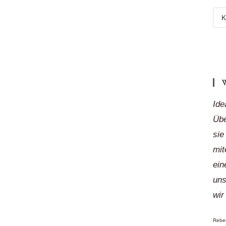
Meh
Reg
„auf
Klic
Ide
Übe
sie
mit
ein
uns
wir
Rebec