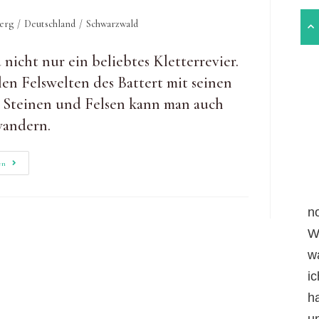
erg
/
Deutschland
/
Schwarzwald
nicht nur ein beliebtes Kletterrevier.
en Felswelten des Battert mit seinen
Steinen und Felsen kann man auch
wandern.
Ebersteinburg-
en
Rundweg:
Premium-
Wandertour
Mit
n
Battertfelsen
W
w
i
h
un