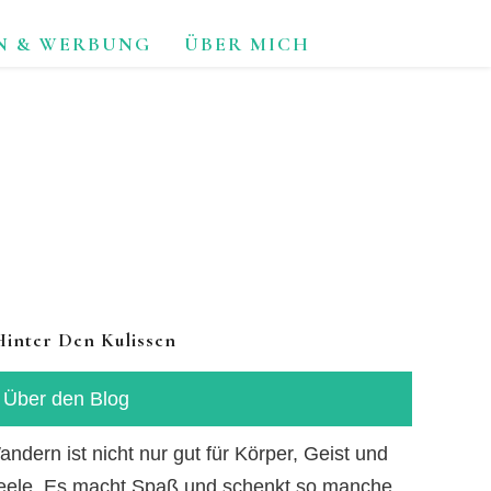
N & WERBUNG
ÜBER MICH
TUR.
Hinter Den Kulissen
Über den Blog
ndern ist nicht nur gut für Körper, Geist und
eele. Es macht Spaß und schenkt so manche