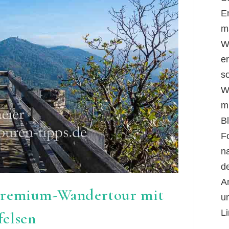
E
m
W
er
s
W
m
B
F
n
d
A
Premium-Wandertour mit
u
Li
felsen