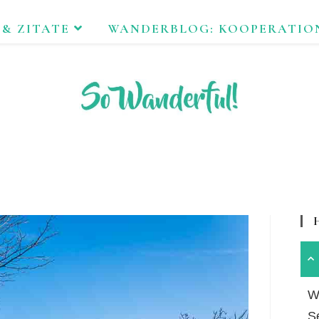
 & ZITATE
WANDERBLOG: KOOPERATIO
FEND ERLEBEN. NACHHALTIG UNTERWEGS ZU NATUR & KUL
Wa
S