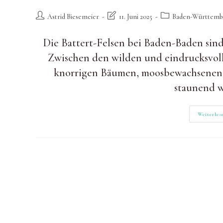
Beitrags-
Beitrag
Beitrags-
Astrid Biesemeier
11. Juni 2025
Baden-Württemb
Autor:
zuletzt
Kategorie:
geändert
Die Battert-Felsen bei Baden-Baden sind 
am:
Zwischen den wilden und eindrucksvoll
knorrigen Bäumen, moosbewachsenen 
staunend 
Weiterles