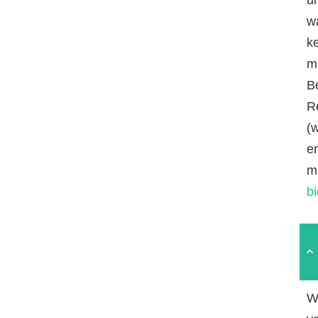
w
k
mi
B
R
(
e
m
b
W