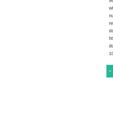
v
w
n
r
da
ht
d
1