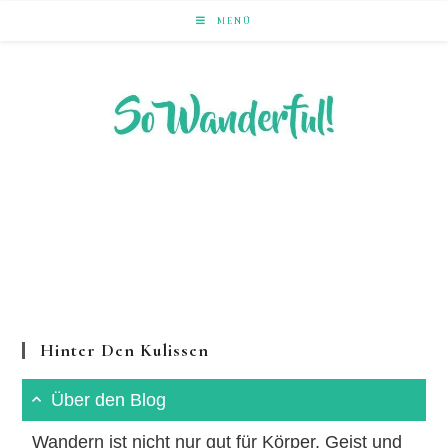
Zum
MENÜ
Inhalt
springen
LAUFEND ERLEBEN. NACHHALTIG UNTERWEGS ZU
NATUR & KULTUR.
Hinter Den Kulissen
Über den Blog
Wandern ist nicht nur gut für Körper, Geist und