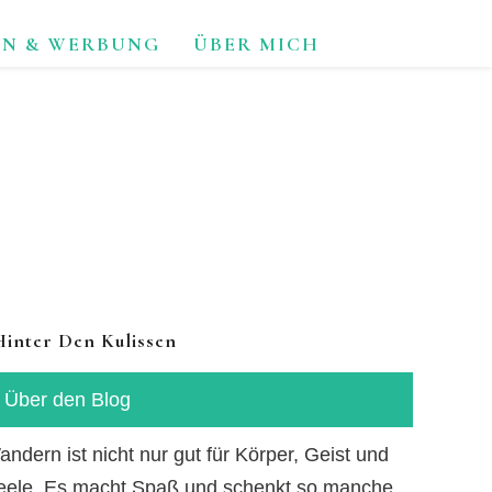
ON & WERBUNG
ÜBER MICH
TUR.
Hinter Den Kulissen
Über den Blog
ndern ist nicht nur gut für Körper, Geist und
eele. Es macht Spaß und schenkt so manche