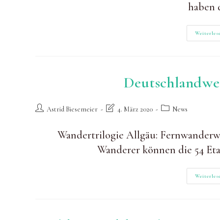
haben 
Weiterles
Deutschlandwei
Beitrags-
Beitrag
Beitrags-
Astrid Biesemeier
4. März 2020
News
Autor:
zuletzt
Kategorie:
geändert
Wandertrilogie Allgäu: Fernwanderw
am:
Wanderer können die 54 Et
Weiterles