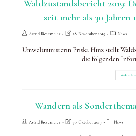
Waldzustandsbericht 2019: D
seit mehr als 30 Jahren 
Beitrags-
Beitrag
Beitrags-
Astrid Biesemeier
28. November 2019
News
Autor:
zuletzt
Kategorie:
geändert
Umweltministerin Priska Hinz stellt Wald
am:
die folgenden Infor
Weiterles
Wandern als Sonderthema
Beitrags-
Beitrag
Beitrags-
Astrid Biesemeier
30. Oktober 2019
News
Autor:
zuletzt
Kategorie:
geändert