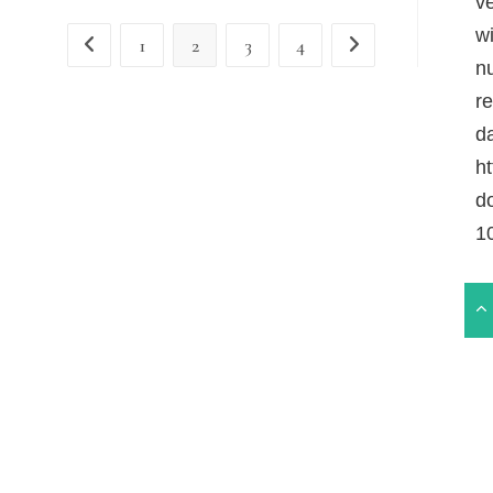
v
Bahn
Nutzen
w
1
2
3
4
Gehe zur vorherigen Seite
Gehe zur nächsten Seit
n
r
da
ht
d
1