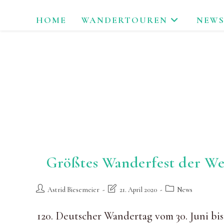
Zum
HOME
WANDERTOUREN
NEWS
Inhalt
springen
LAU
Größtes Wanderfest der We
Beitrags-
Beitrag
Beitrags-
Astrid Biesemeier
21. April 2020
News
Autor:
zuletzt
Kategorie:
geändert
120. Deutscher Wandertag vom 30. Juni bis
am: