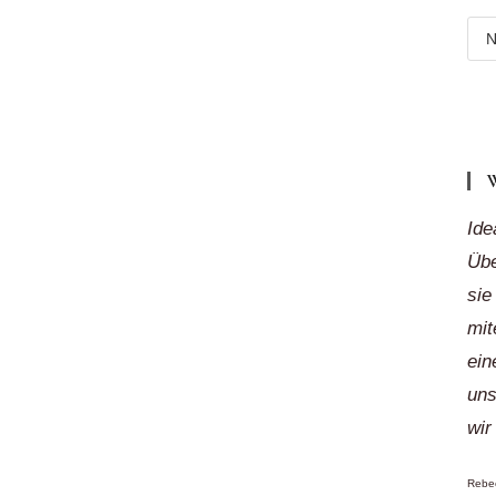
Meh
Reg
„auf
Klic
Ide
Übe
sie
mit
ein
uns
wir
Rebec