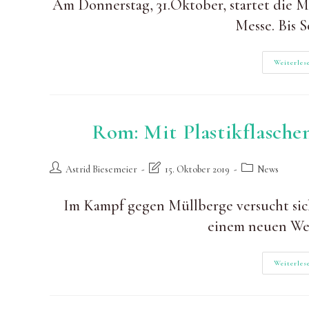
Am Donnerstag, 31.Oktober, startet die M
am:
Messe. Bis 
Weiterles
Rom: Mit Plastikflasch
Beitrags-
Beitrag
Beitrags-
Astrid Biesemeier
15. Oktober 2019
News
Autor:
zuletzt
Kategorie:
geändert
Im Kampf gegen Müllberge versucht sic
am:
einem neuen We
Weiterles