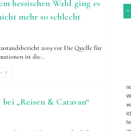
em hessischen Wald ging es
nicht mehr so schlecht
zustandsbericht 2019 vor Die Quelle für
mationen ist die…
Waldzustandsbericht
en
2019:
Dem
Hessischen
n
Wald
Ging
W
Es
 bei „Reisen & Caravan“
Seit
w
Mehr
Als
i
30
Jahren
Nicht
h
Mehr
So
un