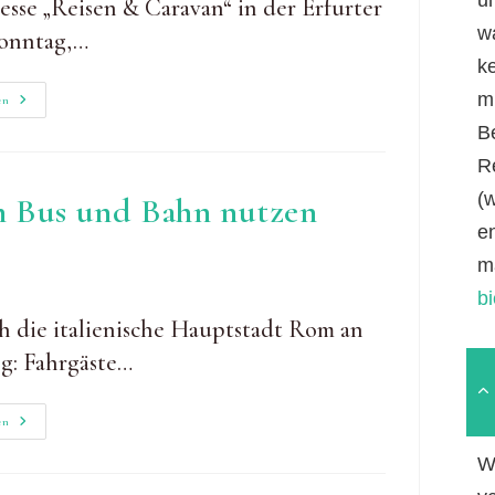
esse „Reisen & Caravan“ in der Erfurter
Schlecht
w
Sonntag,…
k
mi
Wandern
en
Als
Sonderthema
B
Bei
„Reisen
R
&
Caravan“
(
en Bus und Bahn nutzen
e
m
b
h die italienische Hauptstadt Rom an
g: Fahrgäste…
Rom:
en
Mit
Plastikflaschen
W
Bus
Und