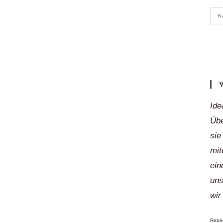
Meh
K
Reg
„auf
Klic
Ide
Übe
sie
mit
ein
uns
wir
Rebec