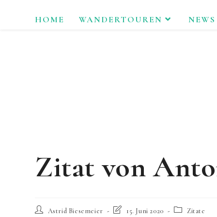
Zum
HOME
WANDERTOUREN
NEWS
Inhalt
springen
LAU
Zitat von Ant
Beitrags-
Beitrag
Beitrags-
Astrid Biesemeier
15. Juni 2020
Zitate