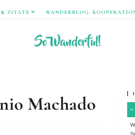
 & ZITATE
WANDERBLOG: KOOPERATIO
FEND ERLEBEN. NACHHALTIG UNTERWEGS ZU NATUR & KUL
onio Machado
Wa
S