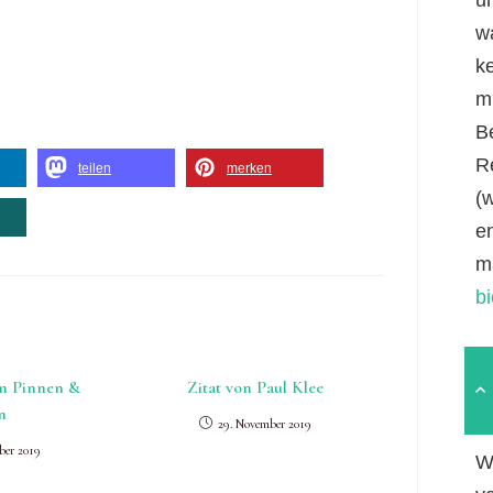
w
k
mi
B
R
teilen
merken
(
e
m
b
m Pinnen &
Zitat von Paul Klee
n
29. November 2019
ber 2019
W