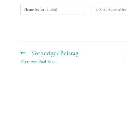
Gib
Gib
deinen
deine
Namen
E-
oder
Mail-
Benutzernamen
Adresse
zum
zum
Vorheriger Beitrag
Weitere
Kommentieren
Artikel
Kommentieren
Zitat von Paul Klee
ansehen
ein
ein