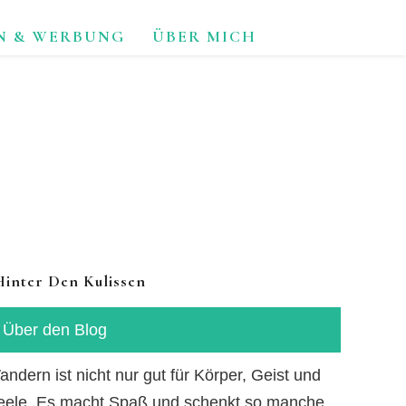
N & WERBUNG
ÜBER MICH
TUR.
Hinter Den Kulissen
Über den Blog
ndern ist nicht nur gut für Körper, Geist und
eele. Es macht Spaß und schenkt so manche