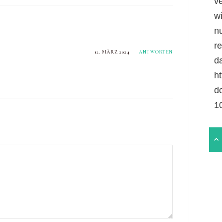
v
w
n
r
12. MÄRZ 2024
ANTWORTEN
da
ht
d
1