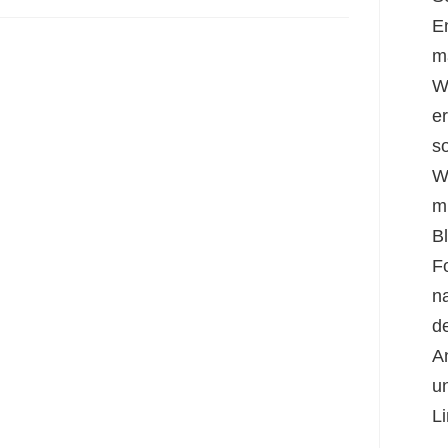
E
m
W
er
s
W
m
B
F
n
d
A
u
Li