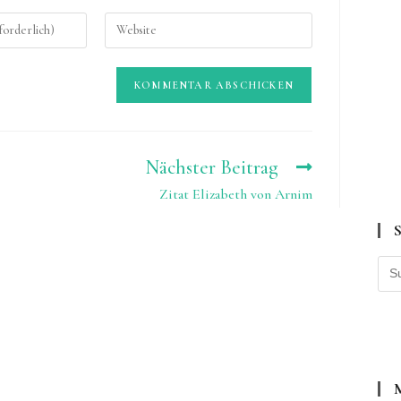
Gib
deine
Website-
URL
ein
(optional)
Nächster Beitrag
Zitat Elizabeth von Arnim