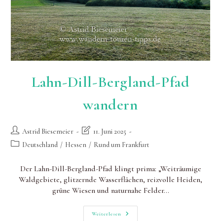
Lahn-Dill-Bergland-Pfad
wandern
Beitrags-
Beitrag
Astrid Biesemeier
11. Juni 2025
Autor:
zuletzt
Beitrags-
Deutschland
/
Hessen
/
Rund um Frankfurt
geändert
Kategorie:
am:
Der Lahn-Dill-Bergland-Pfad klingt prima: „Weiträumige
Waldgebiete, glitzernde Wasserflächen, reizvolle Heiden,
grüne Wiesen und naturnahe Felder…
Lahn-
Weiterlesen
Dill-