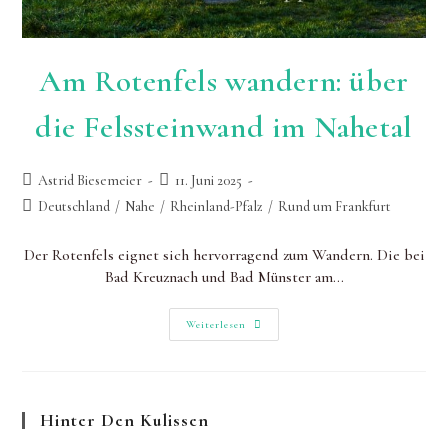
Am Rotenfels wandern: über
die Felssteinwand im Nahetal
Beitrags-
Beitrag
Astrid Biesemeier
11. Juni 2025
Autor:
zuletzt
Beitrags-
Deutschland
/
Nahe
/
Rheinland-Pfalz
/
Rund um Frankfurt
geändert
Kategorie:
am:
Der Rotenfels eignet sich hervorragend zum Wandern. Die bei
Bad Kreuznach und Bad Münster am…
Am
Weiterlesen
Rotenfels
Wandern:
Über
Die
Felssteinwand
Im
Hinter Den Kulissen
Nahetal