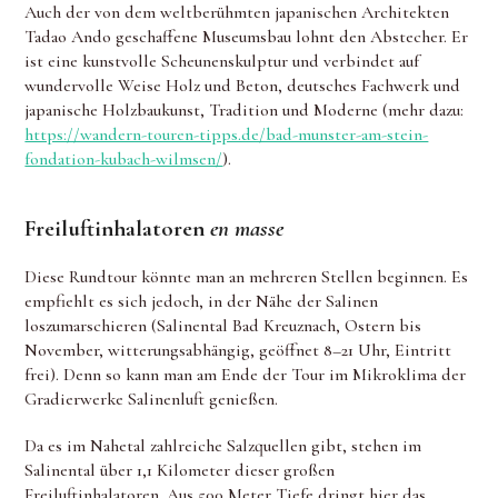
Auch der von dem weltberühmten japanischen Architekten
Tadao Ando geschaffene Museumsbau lohnt den Abstecher. Er
ist eine kunstvolle Scheunenskulptur und verbindet auf
wundervolle Weise Holz und Beton, deutsches Fachwerk und
japanische Holzbaukunst, Tradition und Moderne (mehr dazu:
https://wandern-touren-tipps.de/bad-munster-am-stein-
fondation-kubach-wilmsen/
).
Freiluftinhalatoren
en masse
Diese Rundtour könnte man an mehreren Stellen beginnen. Es
empfiehlt es sich jedoch, in der Nähe der Salinen
loszumarschieren (Salinental Bad Kreuznach, Ostern bis
November, witterungsabhängig, geöffnet 8–21 Uhr, Eintritt
frei). Denn so kann man am Ende der Tour im Mikroklima der
Gradierwerke Salinenluft genießen.
Da es im Nahetal zahlreiche Salzquellen gibt, stehen im
Salinental über 1,1 Kilometer dieser großen
Freiluftinhalatoren. Aus 500 Meter Tiefe dringt hier das