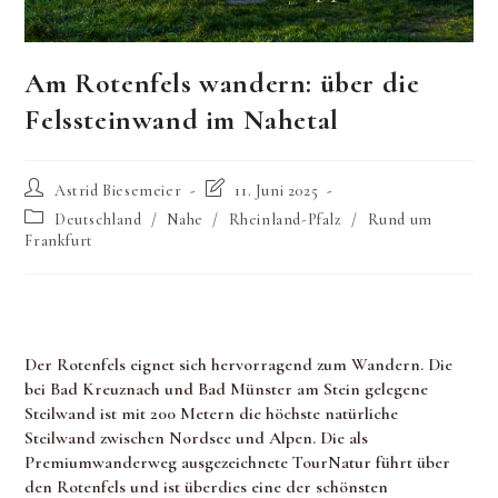
Am Rotenfels wandern: über die
Felssteinwand im Nahetal
Beitrags-
Beitrag
Astrid Biesemeier
11. Juni 2025
Autor:
zuletzt
Beitrags-
Deutschland
/
Nahe
/
Rheinland-Pfalz
/
Rund um
geändert
Kategorie:
Frankfurt
am:
Der Rotenfels eignet sich hervorragend zum Wandern. Die
bei Bad Kreuznach und Bad Münster am Stein gelegene
Steilwand ist mit 200 Metern die höchste natürliche
Steilwand zwischen Nordsee und Alpen. Die als
Premiumwanderweg ausgezeichnete TourNatur führt über
den Rotenfels und ist überdies eine der schönsten