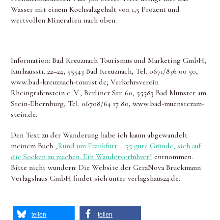
Wasser mit einem Kochsalzgehalt von 1,5 Prozent und
wertvollen Mineralien nach oben.
Information: Bad Kreuznach Tourismus und Marketing GmbH,
Kurhausstr. 22–24, 55543 Bad Kreuznach, Tel. 0671/836 00 50,
www.bad-kreuznach-tourist.de; Verkehrsverein
Rheingrafenstein e. V., Berliner Str. 60, 55583 Bad Münster am
Stein-Ebernburg, Tel. 06708/64 17 80, www.bad-muensteram-
stein.de.
Den Text zu der Wanderung habe ich kaum abgewandelt
meinem Buch
„Rund um Frankfurt – 55 gute Gründe, sich auf
die Socken zu machen. Ein Wanderverführer“
entnommen.
Bitte nicht wundern: Die Website der GeraNova Bruckmann
Verlagshaus GmbH findet sich unter verlagshaus24.de.
teilen
teilen