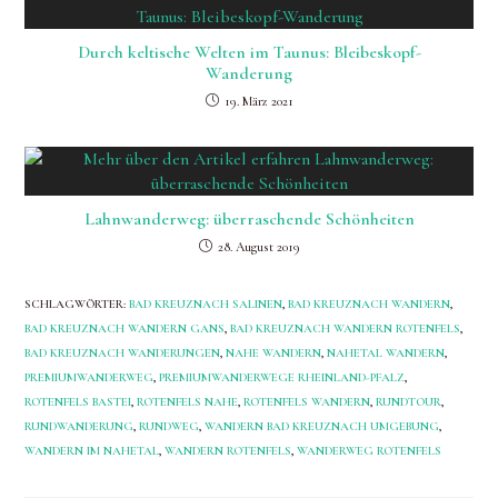
Durch keltische Welten im Taunus: Bleibeskopf-
Wanderung
19. März 2021
Lahnwanderweg: überraschende Schönheiten
28. August 2019
SCHLAGWÖRTER
:
BAD KREUZNACH SALINEN
,
BAD KREUZNACH WANDERN
,
BAD KREUZNACH WANDERN GANS
,
BAD KREUZNACH WANDERN ROTENFELS
,
BAD KREUZNACH WANDERUNGEN
,
NAHE WANDERN
,
NAHETAL WANDERN
,
PREMIUMWANDERWEG
,
PREMIUMWANDERWEGE RHEINLAND-PFALZ
,
ROTENFELS BASTEI
,
ROTENFELS NAHE
,
ROTENFELS WANDERN
,
RUNDTOUR
,
RUNDWANDERUNG
,
RUNDWEG
,
WANDERN BAD KREUZNACH UMGEBUNG
,
WANDERN IM NAHETAL
,
WANDERN ROTENFELS
,
WANDERWEG ROTENFELS