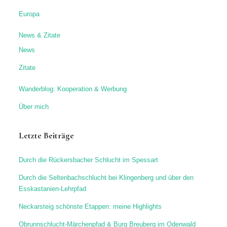
Letzte Beiträge
Durch die Rückersbacher Schlucht im Spessart
Durch die Seltenbachschlucht bei Klingenberg und über den
Esskastanien-Lehrpfad
Neckarsteig schönste Etappen: meine Highlights
Obrunnschlucht-Märchenpfad & Burg Breuberg im Odenwald
Bastei-Wanderung: mit Blick auf die Brücke, Schwedenlöcher
und Amselfall
Disclaimer
Die kostenlosen und frei zugänglichen Inhalte dieser Webseite