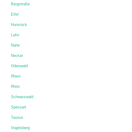
Rhein
Rhön
Schwarzwald
Spessart
Taunus
Vogelsberg
Europa
News & Zitate
News
Zitate
Wanderblog: Kooperation & Werbung
Über mich