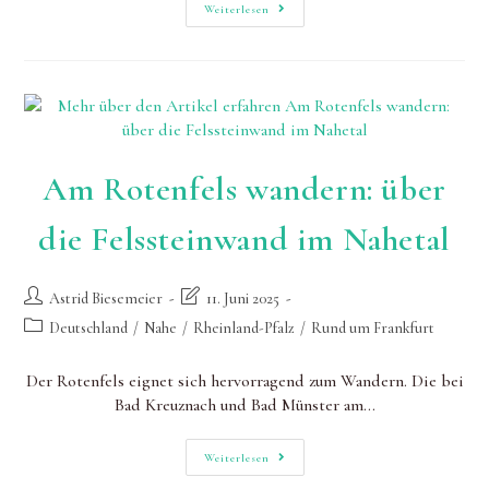
Am
Weiterlesen
Geheimnisvollen
Lemberg
Wandern
Am Rotenfels wandern: über
die Felssteinwand im Nahetal
Beitrags-
Beitrag
Astrid Biesemeier
11. Juni 2025
Autor:
zuletzt
Beitrags-
Deutschland
/
Nahe
/
Rheinland-Pfalz
/
Rund um Frankfurt
geändert
Kategorie:
am:
Der Rotenfels eignet sich hervorragend zum Wandern. Die bei
Bad Kreuznach und Bad Münster am…
Am
Weiterlesen
Rotenfels
Wandern: