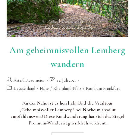
Am geheimnisvollen Lemberg
wandern
Beitrags-
Beitrag
Astrid Biesemeier
12. Juli 2021
Autor:
zuletzt
Beitrags-
Deutschland
/
Nahe
/
Rheinland-Pfalz
/
Rund um Frankfurt
geändert
Kategorie:
am:
An der Nahe ist es herrlich. Und die Vitaltour
„Geheimnisvoller Lemberg“ bei Norheim absolut
empfehlenswert! Diese Rundwanderung hat sich das Siegel
Premium-Wanderweg wirklich verdient.