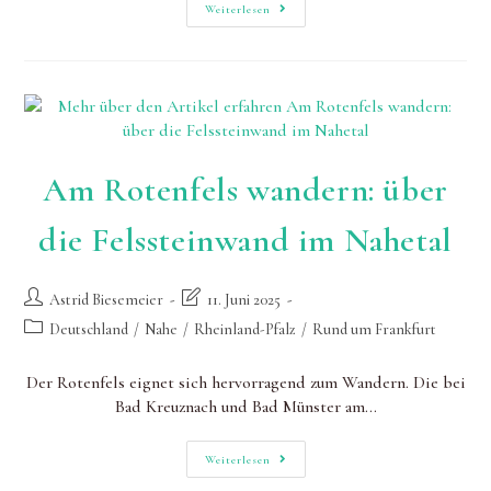
Am
Weiterlesen
Geheimnisvollen
Lemberg
Wandern
Am Rotenfels wandern: über
die Felssteinwand im Nahetal
Beitrags-
Beitrag
Astrid Biesemeier
11. Juni 2025
Autor:
zuletzt
Beitrags-
Deutschland
/
Nahe
/
Rheinland-Pfalz
/
Rund um Frankfurt
geändert
Kategorie:
am:
Der Rotenfels eignet sich hervorragend zum Wandern. Die bei
Bad Kreuznach und Bad Münster am…
Am
Weiterlesen
Rotenfels
Wandern: