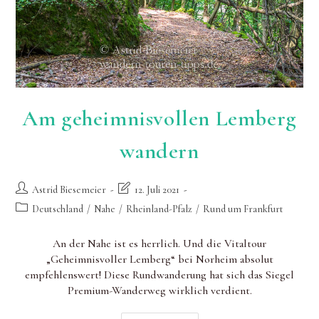
Am geheimnisvollen Lemberg
wandern
Beitrags-
Beitrag
Astrid Biesemeier
12. Juli 2021
Autor:
zuletzt
Beitrags-
Deutschland
/
Nahe
/
Rheinland-Pfalz
/
Rund um Frankfurt
geändert
Kategorie:
am:
An der Nahe ist es herrlich. Und die Vitaltour
„Geheimnisvoller Lemberg“ bei Norheim absolut
empfehlenswert! Diese Rundwanderung hat sich das Siegel
Premium-Wanderweg wirklich verdient.