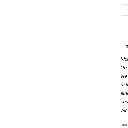
Meh
Reg
„auf
Klic
Ide
Übe
sie
mit
ein
uns
wir
Rebec