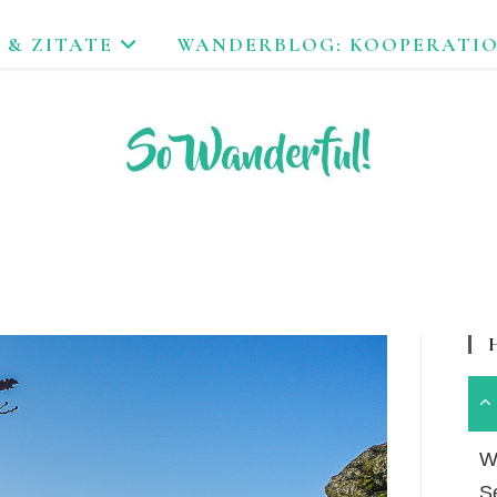
 & ZITATE
WANDERBLOG: KOOPERATI
FEND ERLEBEN. NACHHALTIG UNTERWEGS ZU NATUR & KUL
Wa
S