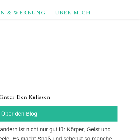
ON & WERBUNG
ÜBER MICH
TUR.
Hinter Den Kulissen
Über den Blog
ndern ist nicht nur gut für Körper, Geist und
eele. Es macht Spaß und schenkt so manche