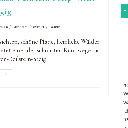
rgig
ssen
/
Rund um Frankfurt
/
Taunus
sichten, schöne Pfade, herrliche Wälder
 bietet einer der schönsten Rundwege im
en-Beilstein-Steig.
Im
en
Taunus
Wandern:
n
Am
Zacken-
W
Beilstein-
Steig
w
Wird’s
Gebirgig
i
h
un