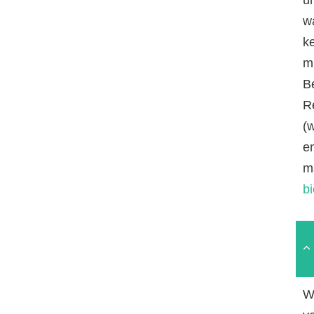
w
k
mi
B
R
(
e
m
b
W