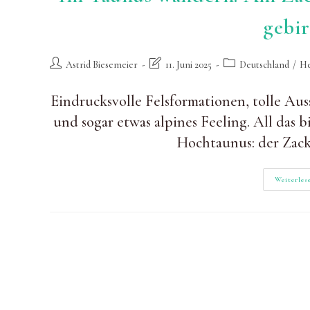
gebi
Beitrags-
Beitrag
Beitrags-
Astrid Biesemeier
11. Juni 2025
Deutschland
/
He
Autor:
zuletzt
Kategorie:
geändert
Eindrucksvolle Felsformationen, tolle Aus
am:
und sogar etwas alpines Feeling. All das
Hochtaunus: der Zack
Weiterles