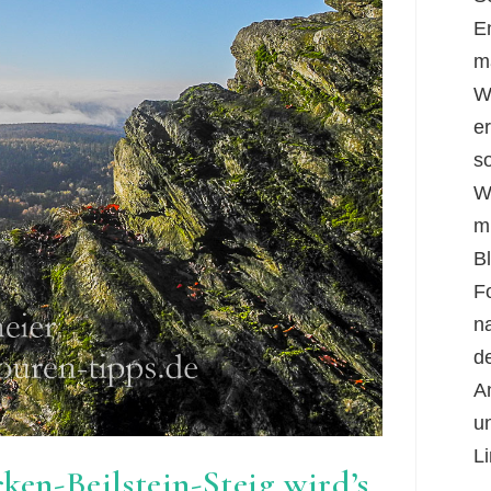
E
m
W
er
s
W
m
B
F
n
d
A
u
Li
en-Beilstein-Steig wird’s