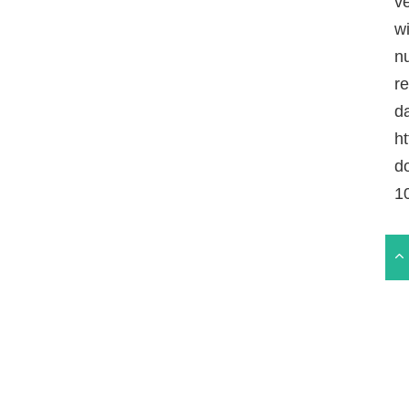
v
w
n
r
da
ht
d
1