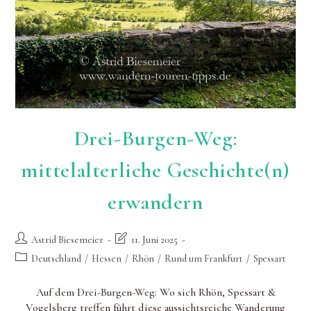
Drei-Burgen-Weg:
mittelalterliche Geschichte(n)
erwandern
Beitrags-
Beitrag
Astrid Biesemeier
11. Juni 2025
Autor:
zuletzt
Beitrags-
Deutschland
/
Hessen
/
Rhön
/
Rund um Frankfurt
/
Spessart
geändert
Kategorie:
am:
Auf dem Drei-Burgen-Weg: Wo sich Rhön, Spessart &
Vogelsberg treffen führt diese aussichtsreiche Wanderung