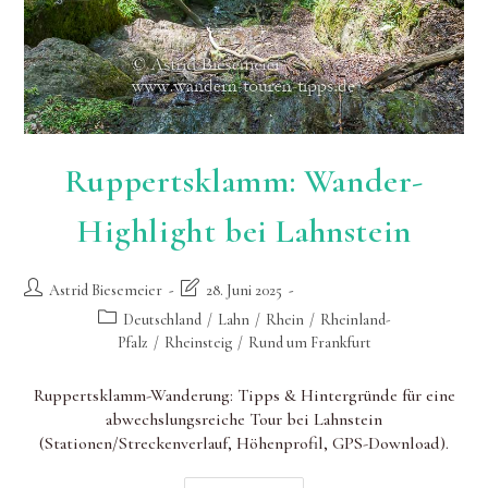
Ruppertsklamm: Wander-
Highlight bei Lahnstein
Beitrags-
Beitrag
Astrid Biesemeier
28. Juni 2025
Autor:
zuletzt
Beitrags-
Deutschland
/
Lahn
/
Rhein
/
Rheinland-
geändert
Kategorie:
Pfalz
/
Rheinsteig
/
Rund um Frankfurt
am:
Ruppertsklamm-Wanderung: Tipps & Hintergründe für eine
abwechslungsreiche Tour bei Lahnstein
(Stationen/Streckenverlauf, Höhenprofil, GPS-Download).