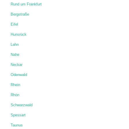
Odenwald
Rhein
Rhön
Schwarzwald
Spessart
Taunus
Vogelsberg
Europa
News & Zitate
News
Zitate
Wanderblog: Kooperation & Werbung