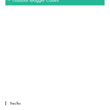
Outdoor Blogger Codex
Suche
Mehr Regionen „auf Klick“
Mehr
Regionen