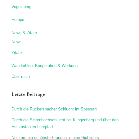
Über mich
Letzte Beiträge
Durch die Rückersbacher Schlucht im Spessart
Durch die Seltenbachschlucht bei Klingenberg und über den
Esskastanien-Lehrpfad
Neckarsteig schönste Etappen: meine Highlights
Obrunnschlucht-Märchenpfad & Burg Breuberg im Odenwald
Bastei-Wanderung: mit Blick auf die Brücke, Schwedenlöcher
und Amselfall
Disclaimer