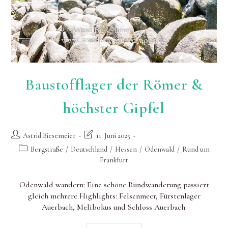
Baustofflager der Römer &
höchster Gipfel
Beitrags-
Beitrag
Astrid Biesemeier
11. Juni 2025
Autor:
zuletzt
Beitrags-
Bergstraße
/
Deutschland
/
Hessen
/
Odenwald
/
Rund um
geändert
Kategorie:
Frankfurt
am:
Odenwald wandern: Eine schöne Rundwanderung passiert
gleich mehrere Highlights: Felsenmeer, Fürstenlager
Auerbach, Melibokus und Schloss Auerbach.