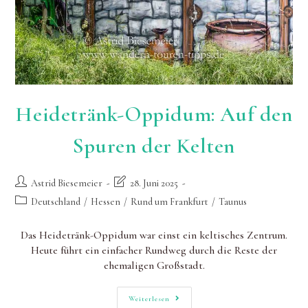
Heidetränk-Oppidum: Auf den
Spuren der Kelten
Beitrags-
Beitrag
Astrid Biesemeier
28. Juni 2025
Autor:
zuletzt
Beitrags-
Deutschland
/
Hessen
/
Rund um Frankfurt
/
Taunus
geändert
Kategorie:
am:
Das Heidetränk-Oppidum war einst ein keltisches Zentrum.
Heute führt ein einfacher Rundweg durch die Reste der
ehemaligen Großstadt.
Heidetränk-
Weiterlesen
Oppidum: