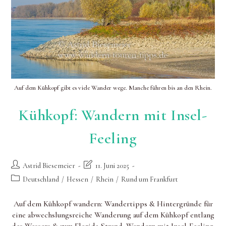
Auf dem Kühkopf gibt es viele Wander wege. Manche führen bis an den Rhein.
Kühkopf: Wandern mit Insel-
Feeling
Beitrags-
Beitrag
Astrid Biesemeier
11. Juni 2025
Autor:
zuletzt
Beitrags-
Deutschland
/
Hessen
/
Rhein
/
Rund um Frankfurt
geändert
Kategorie:
am:
Auf dem Kühkopf wandern: Wandertipps & Hintergründe für
eine abwechslungsreiche Wanderung auf dem Kühkopf entlang
des Wassers & zum Florida-Strand. Wandern mit Insel-Feeling.