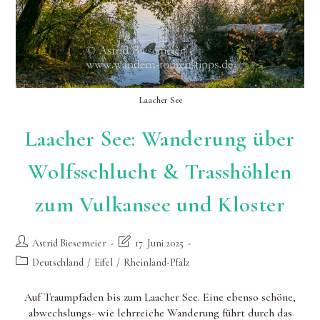
Laacher See
Laacher See: Wanderung über
Wolfsschlucht & Trasshöhlen
zum Vulkansee und Kloster
Beitrags-
Beitrag
Astrid Biesemeier
17. Juni 2025
Autor:
zuletzt
Beitrags-
Deutschland
/
Eifel
/
Rheinland-Pfalz
geändert
Kategorie:
am:
Auf Traumpfaden bis zum Laacher See. Eine ebenso schöne,
abwechslungs- wie lehrreiche Wanderung führt durch das