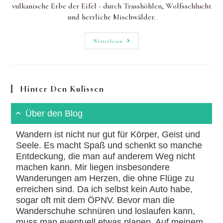
vulkanische Erbe der Eifel - durch Trasshöhlen, Wolfsschlucht
und herrliche Mischwälder.
Laacher
Weiterlesen
See:
Wanderung
Über
Wolfsschlucht
&
Trasshöhlen
Hinter Den Kulissen
Zum
Vulkansee
Und
Kloster
Über den Blog
Wandern ist nicht nur gut für Körper, Geist und
Seele. Es macht Spaß und schenkt so manche
Entdeckung, die man auf anderem Weg nicht
machen kann. Mir liegen insbesondere
Wanderungen am Herzen, die ohne Flüge zu
erreichen sind. Da ich selbst kein Auto habe,
sogar oft mit dem ÖPNV. Bevor man die
Wanderschuhe schnüren und loslaufen kann,
muss man eventuell etwas planen. Auf meinem