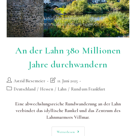
An der Lahn 380 Millionen
Jahre durchwandern
Beitrags-
Beitrag
Astrid Biesemeier
11. Juni 2025
Autor:
zuletzt
Beitrags-
Deutschland
/
Hessen
/
Lahn
/
Rund um Frankfurt
geändert
Kategorie:
am:
Eine abwechslungsreiche Rundwanderung an der Lahn
verbindet das idyllische Runkel und das Zentrum des
Lahnmarmors Villmar.
An
Weiterlesen
Der