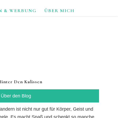
N & WERBUNG
ÜBER MICH
TUR.
Hinter Den Kulissen
Über den Blog
ndern ist nicht nur gut für Körper, Geist und
eele. Es macht Spaß und schenkt so manche