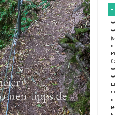
W
W
je
m
P
ü
W
W
E
r
m
fe
f