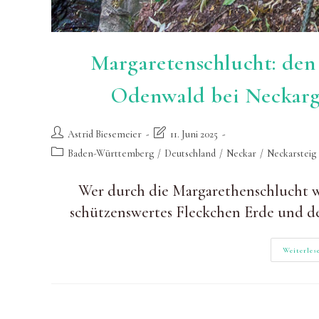
Margaretenschlucht: den 
Odenwald bei Neckar
Beitrags-
Beitrag
Astrid Biesemeier
11. Juni 2025
Autor:
zuletzt
Beitrags-
Baden-Württemberg
/
Deutschland
/
Neckar
/
Neckarsteig
geändert
Kategorie:
am:
Wer durch die Margarethenschlucht w
schützenswertes Fleckchen Erde und d
Weiterles