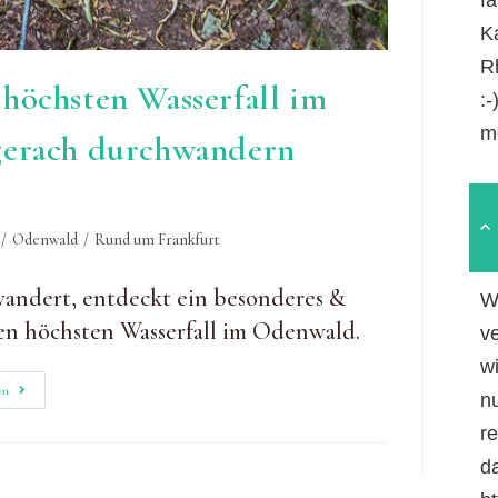
Ka
R
höchsten Wasserfall im
:
m
gerach durchwandern
/
Odenwald
/
Rund um Frankfurt
andert, entdeckt ein besonderes &
W
en höchsten Wasserfall im Odenwald.
v
w
Margaretenschlucht:
en
n
Den
Höchsten
r
Wasserfall
Im
da
Odenwald
Bei