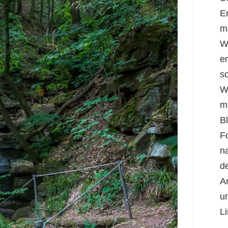
E
m
W
er
s
W
m
B
F
n
d
A
u
Li