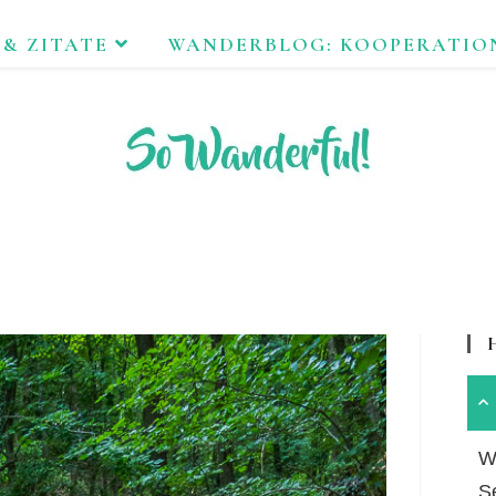
 & ZITATE
WANDERBLOG: KOOPERATIO
FEND ERLEBEN. NACHHALTIG UNTERWEGS ZU NATUR & KUL
Wa
S