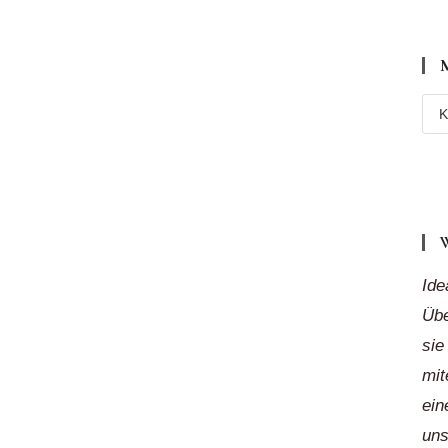
Meh
Reg
„auf
Klic
Ide
Übe
sie
mit
ein
uns