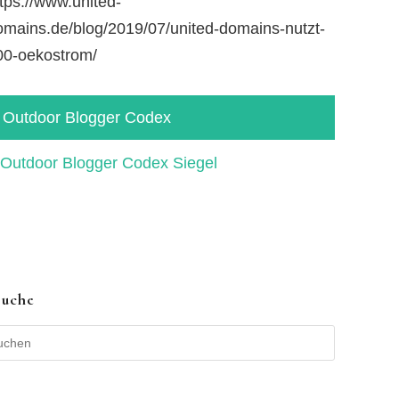
tps://www.united-
omains.de/blog/2019/07/united-domains-nutzt-
00-oekostrom/
Outdoor Blogger Codex
Suche