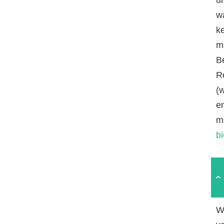
w
k
mi
B
R
(
e
m
b
W