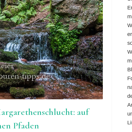
E
m
W
er
s
W
m
B
F
n
d
A
argarethenschlucht: auf
u
Li
nen Pfaden