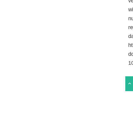
v
w
n
r
da
ht
d
1