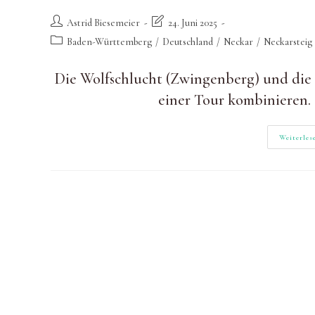
Beitrags-
Beitrag
Astrid Biesemeier
24. Juni 2025
Autor:
zuletzt
Beitrags-
Baden-Württemberg
/
Deutschland
/
Neckar
/
Neckarsteig
geändert
Kategorie:
am:
Die Wolfschlucht (Zwingenberg) und die 
einer Tour kombinieren.
Weiterles