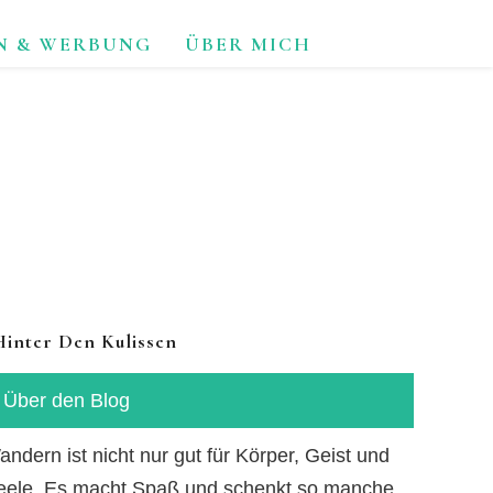
N & WERBUNG
ÜBER MICH
TUR.
Hinter Den Kulissen
Über den Blog
ndern ist nicht nur gut für Körper, Geist und
eele. Es macht Spaß und schenkt so manche