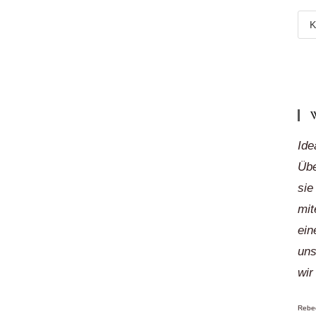
Meh
Reg
„auf
Klic
Ide
Übe
sie
mit
ein
uns
wir
Rebec