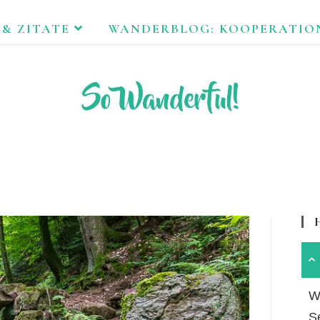
 & ZITATE
WANDERBLOG: KOOPERATIO
FEND ERLEBEN. NACHHALTIG UNTERWEGS ZU NATUR & KUL
Wa
S