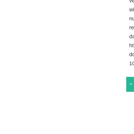
v
Neckargerach
Durchwandern
w
n
r
da
ht
d
1