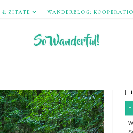
 & ZITATE
WANDERBLOG: KOOPERATI
FEND ERLEBEN. NACHHALTIG UNTERWEGS ZU NATUR & KUL
Wa
S