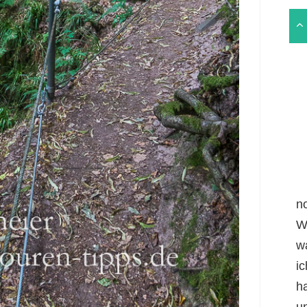
n
W
w
i
h
un