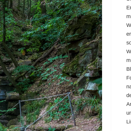
E
m
W
er
s
W
m
B
F
n
d
A
u
Li