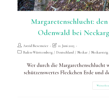
Margaretenschlucht: den 
Odenwald bei Neckar
Beitrags-
Beitrag
Astrid Biesemeier
11. Juni 2025
Autor:
zuletzt
Beitrags-
Baden-Württemberg
/
Deutschland
/
Neckar
/
Neckarsteig
geändert
Kategorie:
am:
Wer durch die Margarethenschlucht w
schützenswertes Fleckchen Erde und d
Weiterles