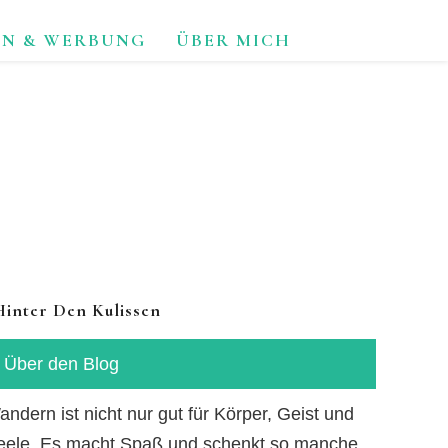
ON & WERBUNG
ÜBER MICH
TUR.
Hinter Den Kulissen
Über den Blog
ndern ist nicht nur gut für Körper, Geist und
eele. Es macht Spaß und schenkt so manche