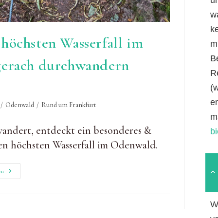
w
k
höchsten Wasserfall im
mi
B
gerach durchwandern
R
(
e
/
Odenwald
/
Rund um Frankfurt
m
andert, entdeckt ein besonderes &
b
en höchsten Wasserfall im Odenwald.
Margaretenschlucht:
en
Den
Höchsten
Wasserfall
Im
W
Odenwald
Bei