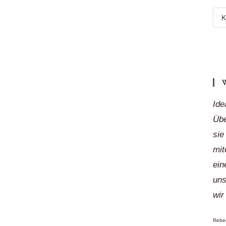
Meh
Reg
„auf
Klic
Ide
Übe
sie
mit
ein
uns
wir
Rebec