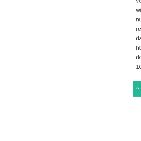
v
w
n
r
da
ht
d
1