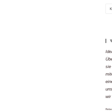
Meh
Reg
„auf
Klic
Ide
Übe
sie
mit
ein
uns
wir
Rebec