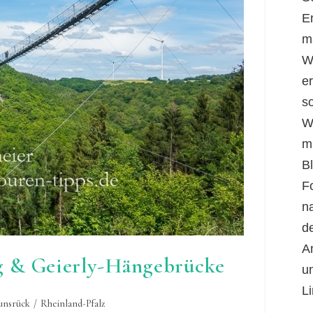
E
m
W
er
s
W
m
B
F
n
d
A
g & Geierly-Hängebrücke
u
Li
unsrück
/
Rheinland-Pfalz