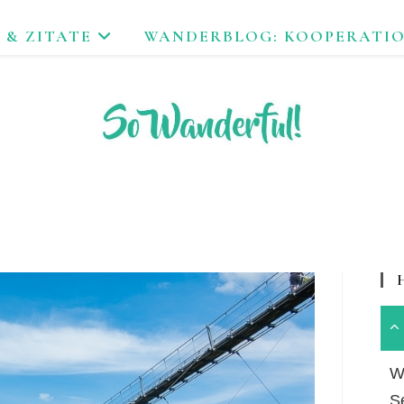
 & ZITATE
WANDERBLOG: KOOPERATI
FEND ERLEBEN. NACHHALTIG UNTERWEGS ZU NATUR & KUL
Wa
S