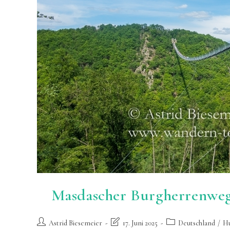
Masdascher Burgherrenwe
Beitrags-
Beitrag
Beitrags-
Astrid Biesemeier
17. Juni 2025
Deutschland
/
H