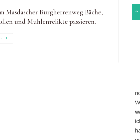
rm Masdascher Burgherrenweg Bäche,
tollen und Mühlenrelikte passieren.
Masdascher
en
Burgherrenweg
&
Geierly-
Hängebrücke
n
W
w
i
h
un