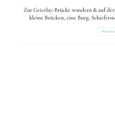
Autor:
zuletzt
Kategorie:
geändert
Zur Geierlay-Brücke wandern & auf de
am:
kleine Brücken, eine Burg, Schiefers
Weiterles