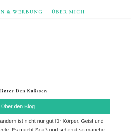
ON & WERBUNG
ÜBER MICH
TUR.
Hinter Den Kulissen
Über den Blog
ndern ist nicht nur gut für Körper, Geist und
eele. Es macht Spaß und schenkt so manche