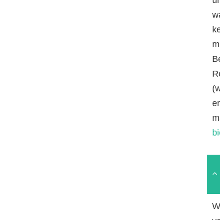
w
k
mi
B
R
(
e
m
b
W