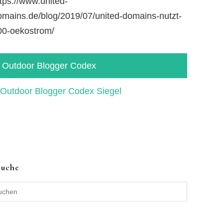
tps://www.united-
omains.de/blog/2019/07/united-domains-nutzt-
00-oekostrom/
Outdoor Blogger Codex
Suche