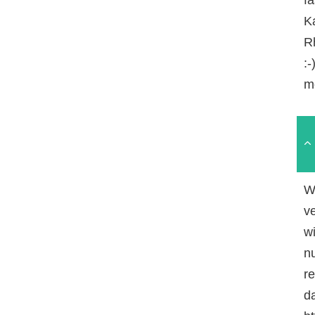
Ka
R
:
m
W
v
w
n
r
da