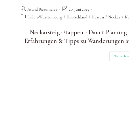
Beitrags-
Beitrag
Astrid Biesemeier
20. Juni 2025
Autor:
zuletzt
Beitrags-
Baden-Württemberg
/
Deutschland
/
Hessen
/
Neckar
/
Ne
geändert
Kategorie:
am:
Neckarsteig-Etappen - Damit Planung
Erfahrungen & Tipps zu Wanderungen au
Weiterles