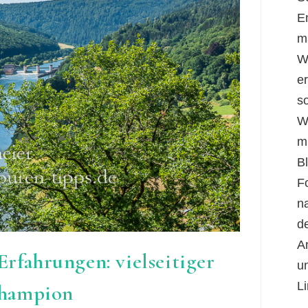
E
m
W
er
s
W
m
B
F
n
d
A
rfahrungen: vielseitiger
u
Li
hampion