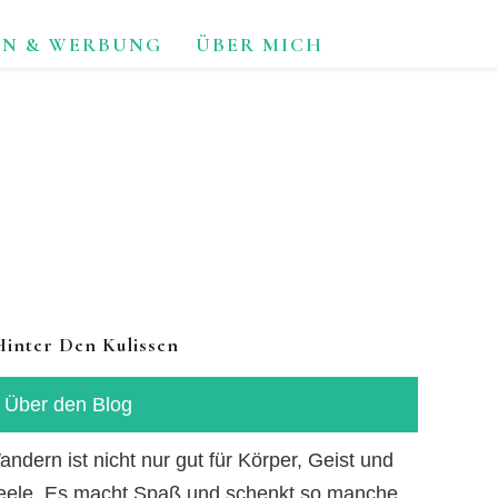
ON & WERBUNG
ÜBER MICH
TUR.
Hinter Den Kulissen
Über den Blog
ndern ist nicht nur gut für Körper, Geist und
eele. Es macht Spaß und schenkt so manche