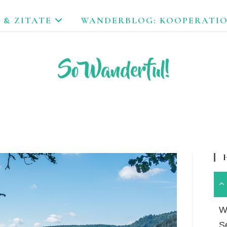
 & ZITATE
WANDERBLOG: KOOPERATI
FEND ERLEBEN. NACHHALTIG UNTERWEGS ZU NATUR & KUL
Wa
S