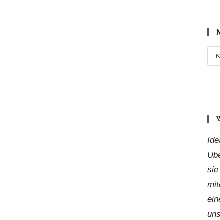
Meh
Reg
„auf
Klic
Ide
Übe
sie
mit
ein
uns