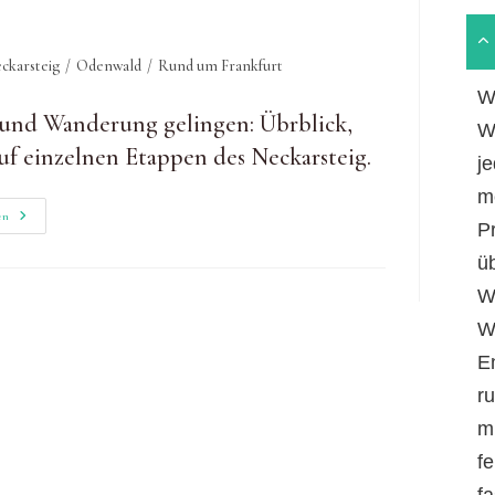
ckarsteig
/
Odenwald
/
Rund um Frankfurt
W
 und Wanderung gelingen: Übrblick,
W
f einzelnen Etappen des Neckarsteig.
je
m
Neckarsteig-
en
P
Etappen
Und
ü
Erfahrungen:
Vielseitiger
Hidden
W
Champion
W
E
r
m
fe
f