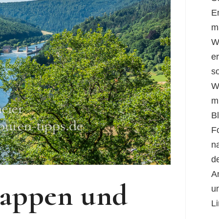
E
m
W
er
s
W
m
B
F
n
d
A
tappen und
u
Li