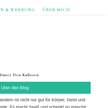
ON & WERBUNG
ÜBER MICH
TUR.
Hinter Den Kulissen
Über den Blog
ndern ist nicht nur gut für Körper, Geist und
eele. Es macht Spaß und schenkt so manche