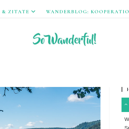
 & ZITATE
WANDERBLOG: KOOPERATI
FEND ERLEBEN. NACHHALTIG UNTERWEGS ZU NATUR & KUL
Wa
S