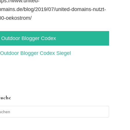
tps://www.united-
omains.de/blog/2019/07/united-domains-nutzt-
00-oekostrom/
Outdoor Blogger Codex
Suche