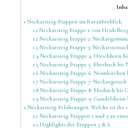
Inha
1
Neckarsteig-Etappen im Kurzüberblick
1.1
Neckarsteig Etappe 1: von Heidelber
1.2
Neckarsteig Etappe 2: Neckargemünd
1.3
Neckarsteig Etappe 3: Neckarsteinach
1.4
Neckarsteig Etappe 4: Hirschhorn bi
1.5
Neckarsteig Etappe 5: Eberbach bis
1.6
Neckarsteig Etappe 6: Neunkirchen b
1.7
Neckarsteig Etappe 7: Neckargerach
1.8
Neckarsteig Etappe 8: Mosbach bis 
1.9
Neckarsteig Etappe 9: Gundelsheim b
2
Neckarsteig-Erfahrungen: Welche ist die 
2.1
Neckarsteig-Etappen 2 und 3 an ein
2.2
Highlights der Etappen 5 & 6