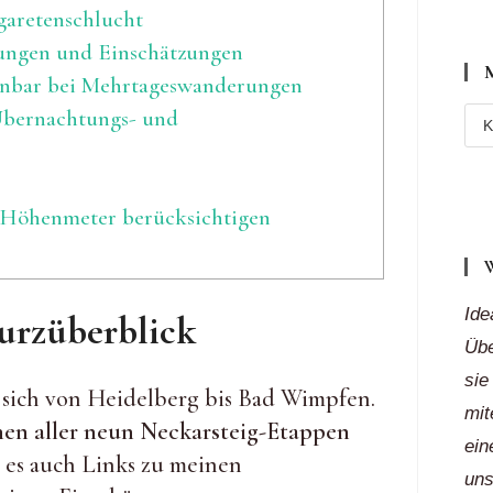
garetenschlucht
gungen und Einschätzungen
lanbar bei Mehrtageswanderungen
Übernachtungs- und
Meh
Reg
„auf
 Höhenmeter berücksichtigen
Klic
Ide
urzüberblick
Übe
sie
 sich von Heidelberg bis Bad Wimpfen.
mit
nen aller neun Neckarsteig-Etappen
ein
bt es auch Links zu meinen
uns