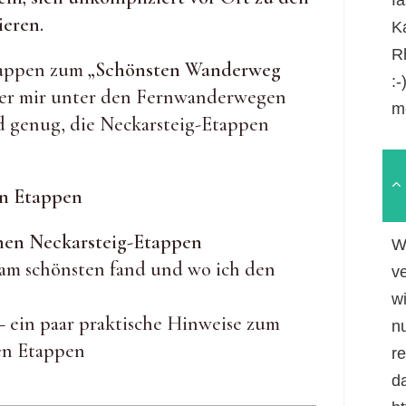
ieren.
Ka
R
tappen zum
„Schönsten Wanderweg
:
t er mir unter den Fernwanderwegen
m
 genug, die Neckarsteig-Etappen
en Etappen
nen Neckarsteig-Etappen
W
 am schönsten fand und wo ich den
v
w
– ein paar praktische Hinweise zum
n
en Etappen
r
da