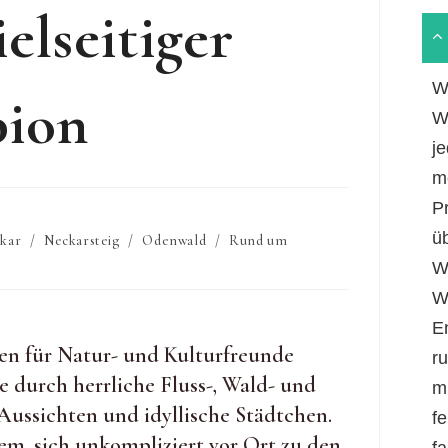
elseitiger
W
ion
W
je
m
P
ü
kar
/
Neckarsteig
/
Odenwald
/
Rund um
W
W
E
ben für Natur- und Kulturfreunde
r
 durch herrliche Fluss-, Wald- und
m
Aussichten und idyllische Städtchen.
fe
, sich unkompliziert vor Ort zu den
f