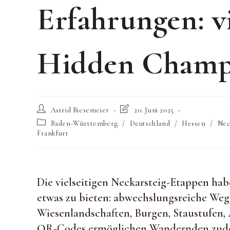
Erfahrungen: vi
Hidden Champ
Beitrags-
Beitrag
Astrid Biesemeier
20. Juni 2025
Autor:
zuletzt
Beitrags-
Baden-Württemberg
/
Deutschland
/
Hessen
/
Nec
geändert
Kategorie:
Frankfurt
am:
Die vielseitigen Neckarsteig-Etappen ha
etwas zu bieten: abwechslungsreiche Wege
Wiesenlandschaften, Burgen, Staustufen, 
QR-Codes ermöglichen Wandernden zudem