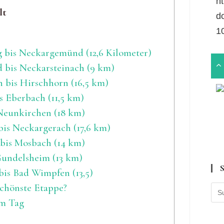
ht
lt
d
1
g bis Neckargemünd (12,6 Kilometer)
 bis Neckarsteinach (9 km)
 bis Hirschhorn (16,5 km)
s Eberbach (11,5 km)
 Neunkirchen (18 km)
is Neckargerach (17,6 km)
 bis Mosbach (14 km)
Gundelsheim (13 km)
is Bad Wimpfen (13,5)
schönste Etappe?
em Tag