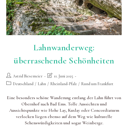
Lahnwanderweg:
überraschende Schönheiten
Beitrags-
Beitrag
Astrid Biesemeier
11. Juni 2025
Autor:
zuletzt
Beitrags-
Deutschland
/
Lahn
/
Rheinland-Pfalz
/
Rund um Frankfurt
geändert
Kategorie:
am:
Eine besonders schöne Wanderung entlang der Lahn führt von
Obernhof nach Bad Ems. Tolle Aussichten und
Aussichtspunkte wie Hohe Lay, Kuxlay oder Concordiaturm
verlocken liegen ebenso auf dem Weg wie kulturelle
Sehenswürdigkeiten und sogar Weinberge.