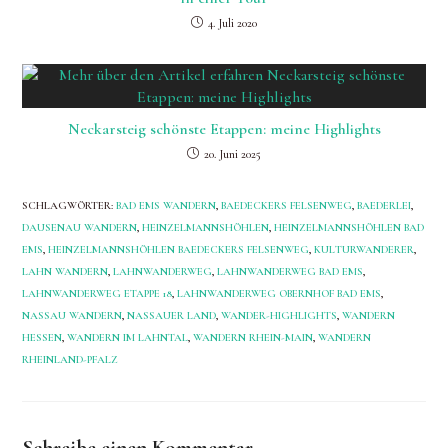
4. Juli 2020
Neckarsteig schönste Etappen: meine Highlights
20. Juni 2025
SCHLAGWÖRTER
:
BAD EMS WANDERN
,
BAEDECKERS FELSENWEG
,
BAEDERLEI
,
DAUSENAU WANDERN
,
HEINZELMANNSHÖHLEN
,
HEINZELMANNSHÖHLEN BAD
EMS
,
HEINZELMANNSHÖHLEN BAEDECKERS FELSENWEG
,
KULTURWANDERER
,
LAHN WANDERN
,
LAHNWANDERWEG
,
LAHNWANDERWEG BAD EMS
,
LAHNWANDERWEG ETAPPE 18
,
LAHNWANDERWEG OBERNHOF BAD EMS
,
NASSAU WANDERN
,
NASSAUER LAND
,
WANDER-HIGHLIGHTS
,
WANDERN
HESSEN
,
WANDERN IM LAHNTAL
,
WANDERN RHEIN-MAIN
,
WANDERN
RHEINLAND-PFALZ
Schreibe einen Kommentar