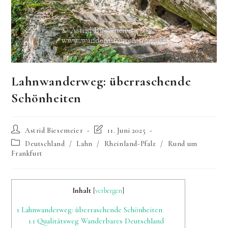
Lahnwanderweg: überraschende
Schönheiten
Beitrags-
Beitrag
Astrid Biesemeier
11. Juni 2025
Autor:
zuletzt
Beitrags-
Deutschland
/
Lahn
/
Rheinland-Pfalz
/
Rund um
geändert
Kategorie:
Frankfurt
am:
Inhalt
[
verbergen
]
1
Lahnwanderweg: überraschende Schönheiten
1.1
Qualitätsweg Wanderbares Deutschland