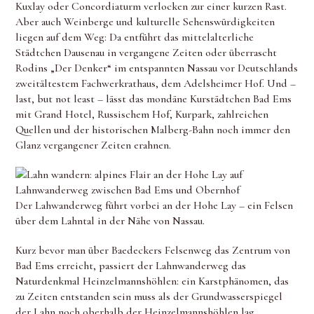
Kuxlay oder Concordiaturm verlocken zur einer kurzen Rast.
Aber auch Weinberge und kulturelle Sehenswürdigkeiten
liegen auf dem Weg: Da entführt das mittelalterliche
Städtchen Dausenau in vergangene Zeiten oder überrascht
Rodins „Der Denker“ im entspannten Nassau vor Deutschlands
zweitältestem Fachwerkrathaus, dem Adelsheimer Hof. Und –
last, but not least – lässt das mondäne Kurstädtchen Bad Ems
mit Grand Hotel, Russischem Hof, Kurpark, zahlreichen
Quellen und der historischen Malberg-Bahn noch immer den
Glanz vergangener Zeiten erahnen.
Der Lahwanderweg führt vorbei an der Hohe Lay – ein Felsen
über dem Lahntal in der Nähe von Nassau.
Kurz bevor man über Baedeckers Felsenweg das Zentrum von
Bad Ems erreicht, passiert der Lahnwanderweg das
Naturdenkmal Heinzelmannshöhlen: ein Karstphänomen, das
zu Zeiten entstanden sein muss als der Grundwasserspiegel
der Lahn noch oberhalb der Heinzelmannshöhlen lag.