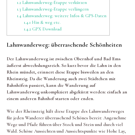
1.2
Lahnwanderweg-Etappe verkürzen
1.3
Lahnwanderweg-Etappe verlängern
1.4
Lahnwanderweg: weitere Infos & GPS-Daten
1.4.1
Hin & weg etc.
1.4.2
GPX Download
Lahnwanderweg: überraschende Schönheiten
Der Lahnwanderweg ist zwischen Obernhof und Bad Ems
äußerst abwechslungsreich. So kurz bevor die Lahn in den
Rhein mündet, erinnert diese Etappe bisweilen an den
Rheinsteig.
Da die Wanderung auch zwei Städtchen mit
Bahnhöfen passiert, kann die Wanderung auf
Lahnwanderweg unkompliziert abgekürzt werden: einfach an
einem anderen Bahnhof starten oder enden.
Wie der Rheinsteig hält diese Etappe des Lahnwanderweges
für jeden Wanderer überraschend Schönes bereit: Angenehme
Wege und Pfade führen über Stock und Stein und durch viel
Wald. Schöne Aussichten und Aussichtspunkte wie Hohe Lay,