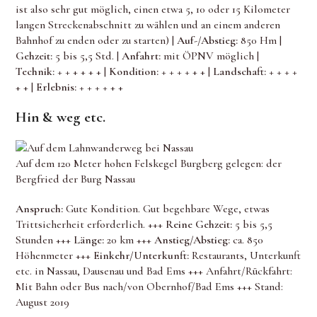
ist also sehr gut möglich, einen etwa 5, 10 oder 15 Kilometer
langen Streckenabschnitt zu wählen und an einem anderen
Bahnhof zu enden oder zu starten) |
Auf-/Abstieg:
850 Hm |
Gehzeit:
5 bis 5,5 Std. |
Anfahrt:
mit ÖPNV möglich |
Technik:
+ +
+ + + + |
Kondition:
+ + + +
+ + |
Landschaft:
+ + + +
+ + |
Erlebnis:
+ + + +
+ +
Hin & weg etc.
Auf dem 120 Meter hohen Felskegel Burgberg gelegen: der
Bergfried der Burg Nassau
Anspruch:
Gute Kondition. Gut begehbare Wege, etwas
Trittsicherheit erforderlich. +++
Reine Gehzeit:
5 bis 5,5
Stunden +++
Länge:
20 km +++
Anstieg/Abstieg:
ca. 850
Höhenmeter +++
Einkehr/Unterkunft:
Restaurants, Unterkunft
etc. in Nassau, Dausenau und Bad Ems +++ Anfahrt/Rückfahrt:
Mit Bahn oder Bus nach/von Obernhof/Bad Ems +++ Stand:
August 2019