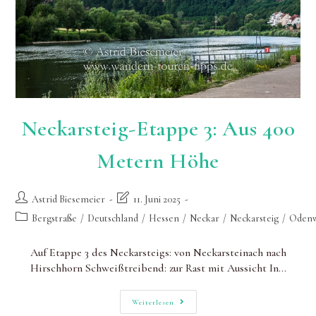
Neckarsteig-Etappe 3: Aus 400
Metern Höhe
Beitrags-
Beitrag
Astrid Biesemeier
11. Juni 2025
Autor:
zuletzt
Beitrags-
Bergstraße
/
Deutschland
/
Hessen
/
Neckar
/
Neckarsteig
/
Odenw
geändert
Kategorie:
am:
Auf Etappe 3 des Neckarsteigs: von Neckarsteinach nach
Hirschhorn Schweißtreibend: zur Rast mit Aussicht In…
Neckarsteig-
Weiterlesen
Etappe