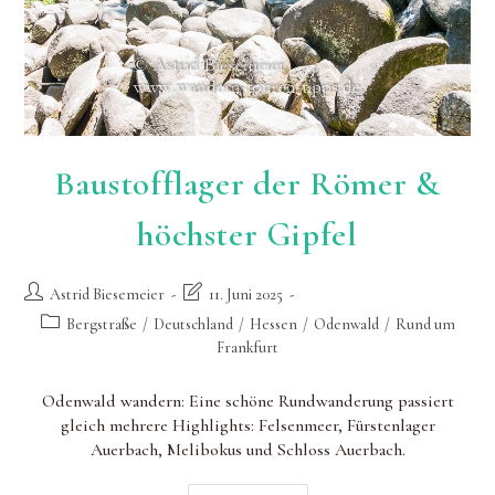
Baustofflager der Römer &
höchster Gipfel
Beitrags-
Beitrag
Astrid Biesemeier
11. Juni 2025
Autor:
zuletzt
Beitrags-
Bergstraße
/
Deutschland
/
Hessen
/
Odenwald
/
Rund um
geändert
Kategorie:
Frankfurt
am:
Odenwald wandern: Eine schöne Rundwanderung passiert
gleich mehrere Highlights: Felsenmeer, Fürstenlager
Auerbach, Melibokus und Schloss Auerbach.