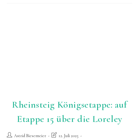
In
Eins
Rheinsteig Königsetappe: auf
Etappe 15 über die Loreley
Beitrags-
Beitrag
Astrid Biesemeier
12. Juli 2025