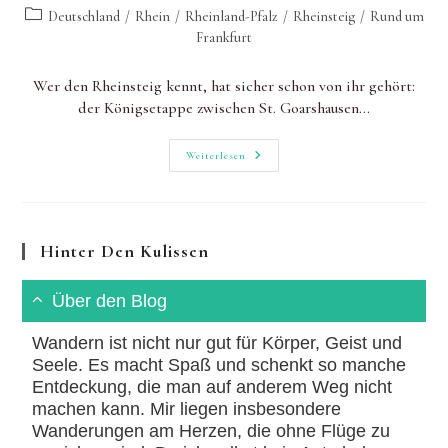
Autor:
zuletzt
Beitrags-
Deutschland
/
Rhein
/
Rheinland-Pfalz
/
Rheinsteig
/
Rund um
geändert
Kategorie:
Frankfurt
am:
Wer den Rheinsteig kennt, hat sicher schon von ihr gehört:
der Königsetappe zwischen St. Goarshausen…
Rheinsteig
Weiterlesen
Königsetappe:
Auf
Etappe
15
Über
Die
Hinter Den Kulissen
Loreley
Über den Blog
Wandern ist nicht nur gut für Körper, Geist und
Seele. Es macht Spaß und schenkt so manche
Entdeckung, die man auf anderem Weg nicht
machen kann. Mir liegen insbesondere
Wanderungen am Herzen, die ohne Flüge zu