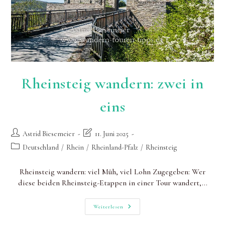
Rheinsteig wandern: zwei in
eins
Beitrags-
Beitrag
Astrid Biesemeier
11. Juni 2025
Autor:
zuletzt
Beitrags-
Deutschland
/
Rhein
/
Rheinland-Pfalz
/
Rheinsteig
geändert
Kategorie:
am:
Rheinsteig wandern: viel Müh, viel Lohn Zugegeben: Wer
diese beiden Rheinsteig-Etappen in einer Tour wandert,…
Rheinsteig
Weiterlesen
Wandern:
Zwei