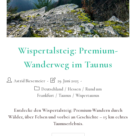
Wispertalsteig: Premium-
Wanderweg im Taunus
Beitrags-
Beitrag
Astrid Biesemeier
29. Juni 2025
Autor:
zuletzt
Beitrags-
Deutschland
/
Hessen
/
Rund um
geändert
Kategorie:
Frankfurt
/
Taunus
/
Wispertaunus
am:
Entdecke den Wispertalsteig: Premium-Wandern durch
Wälder, über Felsen und vorbei an Geschichte – 15 km echtes
Taunuserlebnis.