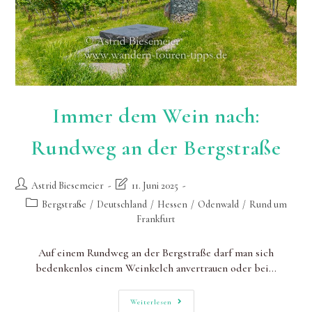
Immer dem Wein nach:
Rundweg an der Bergstraße
Beitrags-
Beitrag
Astrid Biesemeier
11. Juni 2025
Autor:
zuletzt
Beitrags-
Bergstraße
/
Deutschland
/
Hessen
/
Odenwald
/
Rund um
geändert
Kategorie:
Frankfurt
am:
Auf einem Rundweg an der Bergstraße darf man sich
bedenkenlos einem Weinkelch anvertrauen oder bei…
Immer
Weiterlesen
Dem