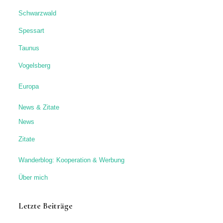
News
Zitate
Wanderblog: Kooperation & Werbung
Über mich
Letzte Beiträge
Durch die Rückersbacher Schlucht im Spessart
Durch die Seltenbachschlucht bei Klingenberg und über den
Esskastanien-Lehrpfad
Neckarsteig schönste Etappen: meine Highlights
Obrunnschlucht-Märchenpfad & Burg Breuberg im Odenwald
Bastei-Wanderung: mit Blick auf die Brücke, Schwedenlöcher
und Amselfall