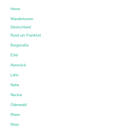
Hunsrück
Lahn
Nahe
Neckar
Odenwald
Rhein
Rhön
Schwarzwald
Spessart
Taunus
Vogelsberg
Europa
News & Zitate