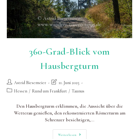
360-Grad-Blick vom
Hausbergturm
Beitrags-
Beitrag
Astrid Biesemeier
11. Juni 2025
Autor:
zuletzt
Beitrags-
Hessen
/
Rund um Frankfurt
/
Taunus
geändert
Kategorie:
am:
Den Hausbergturm erklimmen, die Aussicht über die
Wetterau genießen, den rekonstruierten Römerturm am
Schrenzer besichtigen,…
360-
Weiterlesen
Grad-