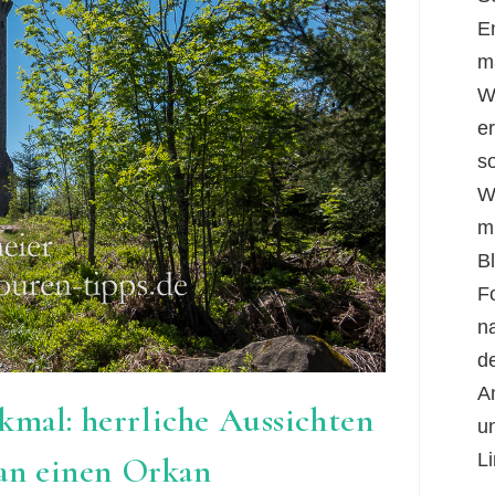
E
m
W
er
s
W
m
B
F
n
d
A
mal: herrliche Aussichten
u
Li
an einen Orkan