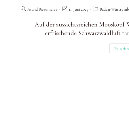
Beitrags-
Beitrag
Beitrags-
Astrid Biesemeier
11. Juni 2025
Baden-Württemb
Autor:
zuletzt
Kategorie:
geändert
Auf der aussichtsreichen Mooskopf-W
am:
erfrischende Schwarzwaldluft t
Weiterles