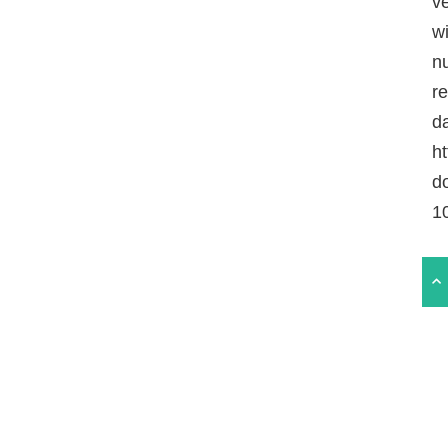
v
w
n
r
da
ht
d
1