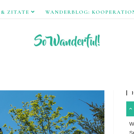
 & ZITATE
WANDERBLOG: KOOPERATIO
FEND ERLEBEN. NACHHALTIG UNTERWEGS ZU NATUR & KUL
Wa
S