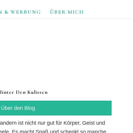
N & WERBUNG
ÜBER MICH
TUR.
Hinter Den Kulissen
Über den Blog
ndern ist nicht nur gut für Körper, Geist und
eele. Es macht Spaß und schenkt so manche