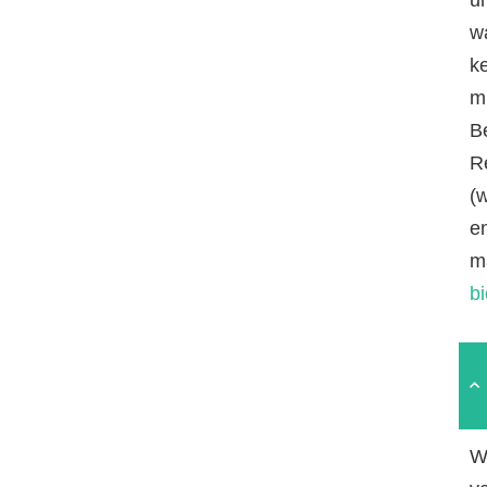
w
k
mi
B
R
(
e
m
b
W