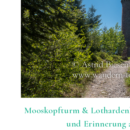
Mooskopfturm & Lothardenk
und Erinnerung 