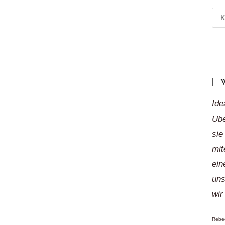
Meh
Reg
„auf
Klic
Ide
Übe
sie
mit
ein
uns
wir
Rebec