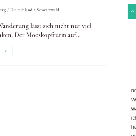
erg
/
Deutschland
/
Schwarzwald
anderung lässt sich nicht nur viel
anken. Der Mooskopfturm auf…
Mooskopfturm
en
&
Lothardenkmal:
Herrliche
Aussichten
Und
Erinnerung
An
Einen
Orkan
n
W
w
i
h
un