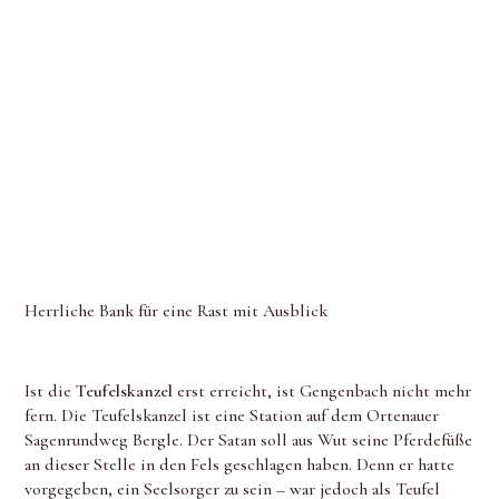
Herrliche Bank für eine Rast mit Ausblick
Ist die
Teufelskanzel
erst erreicht, ist Gengenbach nicht mehr
fern. Die Teufelskanzel ist eine Station auf dem Ortenauer
Sagenrundweg Bergle. Der Satan soll aus Wut seine Pferdefüße
an dieser Stelle in den Fels geschlagen haben. Denn er hatte
vorgegeben, ein Seelsorger zu sein – war jedoch als Teufel