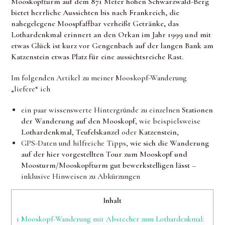
Mooskopfturm auf dem
871 Meter hohen Schwarzwald-Berg
bietet herrliche Aussichten bis nach Frankreich, die
nahegelegene Moospfaffbar verheißt Getränke, das
Lothardenkmal erinnert an den Orkan im Jahr 1999 und mit
etwas Glück ist kurz vor Gengenbach auf der langen Bank am
Katzenstein etwas Platz für eine aussichtsreiche Rast.
Im folgenden Artikel zu meiner Mooskopf-Wanderung
„liefere“ ich
ein paar wissenswerte Hintergründe zu einzelnen
Stationen
der Wanderung auf den Mooskopf
, wie beispielsweise
Lothardenkmal
,
Teufelskanzel
oder
Katzenstein
,
GPS-Daten und hilfreiche Tipps,
wie sich die Wanderung
auf der hier vorgestellten Tour zum Mooskopf und
Moosturm/Mooskopfturm gut bewerkstelligen lässt
–
inklusive Hinweisen zu Abkürzungen
Inhalt
1
Mooskopf-Wanderung mit Abstecher zum Lothardenkmal: