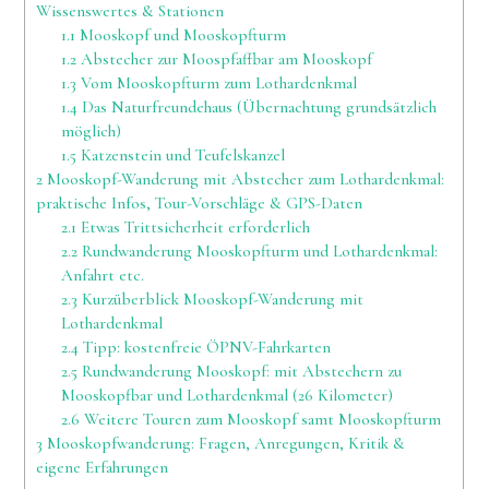
Wissenswertes & Stationen
1.1
Mooskopf und Mooskopfturm
1.2
Abstecher zur Moospfaffbar am Mooskopf
1.3
Vom Mooskopfturm zum Lothardenkmal
1.4
Das Naturfreundehaus (Übernachtung grundsätzlich
möglich)
1.5
Katzenstein und Teufelskanzel
2
Mooskopf-Wanderung mit Abstecher zum Lothardenkmal:
praktische Infos, Tour-Vorschläge & GPS-Daten
2.1
Etwas Trittsicherheit erforderlich
2.2
Rundwanderung Mooskopfturm und Lothardenkmal:
Anfahrt etc.
2.3
Kurzüberblick Mooskopf-Wanderung mit
Lothardenkmal
2.4
Tipp: kostenfreie ÖPNV-Fahrkarten
2.5
Rundwanderung Mooskopf: mit Abstechern zu
Mooskopfbar und Lothardenkmal (26 Kilometer)
2.6
Weitere Touren zum Mooskopf samt Mooskopfturm
3
Mooskopfwanderung: Fragen, Anregungen, Kritik &
eigene Erfahrungen