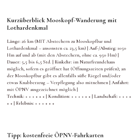
Kurzüberblick Mooskopf-Wanderung mit
Lothardenkmal
Länge:
26 km (MIT Abstechern zu Mooskopfbar und
Lothardenkmal – ansonsten ca. 23,5 km) |
Auf-/Abstieg:
1050
Hm auf und ab (mit den Abstechern, ohne ca. 950 Hm) |
Dauer:
5,5 bis 6,5 Std. |
Einkehr:
im Naturfreundehaus
möglich, sofern es geöffnet hat (Öffnungszeiten prüfen); an
der Mooskopfbar gibt es allenfalls süße Riegel und/oder
etwas Knabberzeug – Verpflegung also mitnehmen |
Anfahrt:
mit ÖPNV ausgezeichnet möglich |
Technik:
+ + +
+ + + |
Kondition:
+ + + +
+ + |
Landschaft:
+ + +
+
+ + |
Erlebnis:
+ + +
+ + +
Tipp: kostenfreie ÖPNV-Fahrkarten