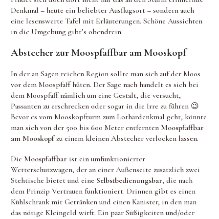
Denkmal – heute ein beliebter Ausflugsort – sondern auch
eine lesenswerte Tafel mit Erläuterungen. Schöne Aussichten
in die Umgebung gibt’s obendrein.
Abstecher zur Moospfaffbar am Mooskopf
In der an Sagen reichen Region sollte man sich auf der Moos
vor dem Moospfaff hüten. Der Sage nach handelt es sich bei
dem Moospfaff nämlich um eine Gestalt, die versucht,
Passanten zu erschrecken oder sogar in die Irre zu führen 😉
Bevor es vom Mooskopfturm zum Lothardenkmal geht, könnte
man sich von der 500 bis 600 Meter entfernten
Moospfaffbar
am Mooskopf
zu einem kleinen Abstecher verlocken lassen.
Die
Moospfaffbar
ist ein umfunktionierter
Wetterschutzwagen, der an einer Außenseite zusätzlich zwei
Stehtische bietet und eine
Selbstbedienungsbar
, die nach
dem Prinzip Vertrauen funktioniert. Drinnen gibt es einen
Kühlschrank mit Getränken und einen Kanister, in den man
das nötige Kleingeld wirft. Ein paar Süßigkeiten und/oder