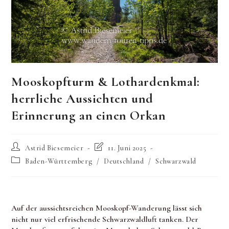
Mooskopfturm & Lothardenkmal:
herrliche Aussichten und
Erinnerung an einen Orkan
Beitrags-
Beitrag
Astrid Biesemeier
11. Juni 2025
Autor:
zuletzt
Beitrags-
Baden-Württemberg
/
Deutschland
/
Schwarzwald
geändert
Kategorie:
am:
Auf der aussichtsreichen Mooskopf-Wanderung lässt sich
nicht nur viel erfrischende Schwarzwaldluft tanken. Der