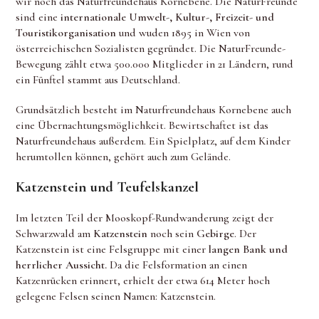
wir noch das Naturfreundehaus Kornebene. Die NaturFreunde
sind eine
internationale Umwelt-, Kultur-, Freizeit- und
Touristikorganisation
und wuden 1895 in Wien von
österreichischen Sozialisten gegründet. Die NaturFreunde-
Bewegung zählt etwa 500.000 Mitglieder in 21 Ländern, rund
ein Fünftel stammt aus Deutschland.
Grundsätzlich besteht im Naturfreundehaus Kornebene auch
eine Übernachtungsmöglichkeit. Bewirtschaftet ist das
Naturfreundehaus außerdem. Ein Spielplatz, auf dem Kinder
herumtollen können, gehört auch zum Gelände.
Katzenstein und Teufelskanzel
Im letzten Teil der Mooskopf-Rundwanderung zeigt der
Schwarzwald am
Katzenstein
noch sein
Gebirge
. Der
Katzenstein ist eine Felsgruppe mit einer
langen Bank und
herrlicher Aussicht.
Da die Felsformation an einen
Katzenrücken erinnert, erhielt der etwa 614 Meter hoch
gelegene Felsen seinen Namen: Katzenstein.