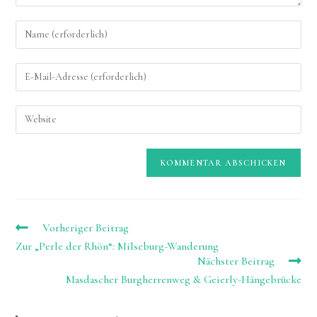
Gib
deinen
Namen
Gib
oder
deine
Benutzernamen
E-
zum
Gib
Mail-
Kommentieren
deine
Adresse
ein
Website-
zum
URL
Kommentieren
ein
ein
(optional)
Weitere
Vorheriger Beitrag
Artikel
Zur „Perle der Rhön“: Milseburg-Wanderung
ansehen
Nächster Beitrag
Masdascher Burgherrenweg & Geierly-Hängebrücke