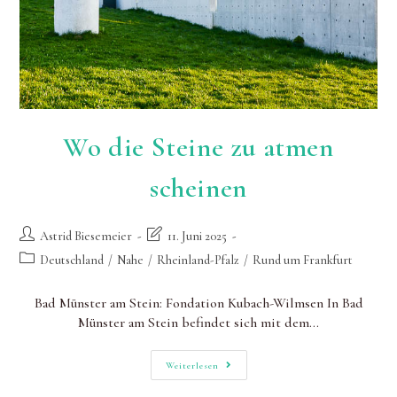
Wo die Steine zu atmen
scheinen
Beitrags-
Beitrag
Astrid Biesemeier
11. Juni 2025
Autor:
zuletzt
Beitrags-
Deutschland
/
Nahe
/
Rheinland-Pfalz
/
Rund um Frankfurt
geändert
Kategorie:
am:
Bad Münster am Stein: Fondation Kubach-Wilmsen In Bad
Münster am Stein befindet sich mit dem…
Wo
Weiterlesen
Die
Steine