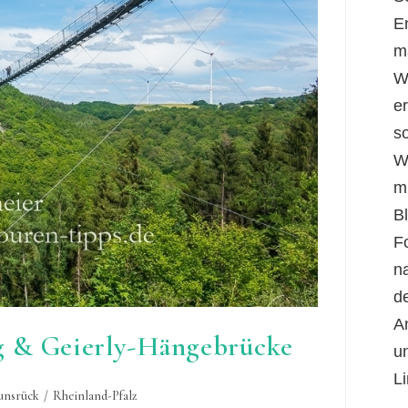
E
m
W
er
s
W
m
B
F
n
d
A
g & Geierly-Hängebrücke
u
Li
unsrück
/
Rheinland-Pfalz