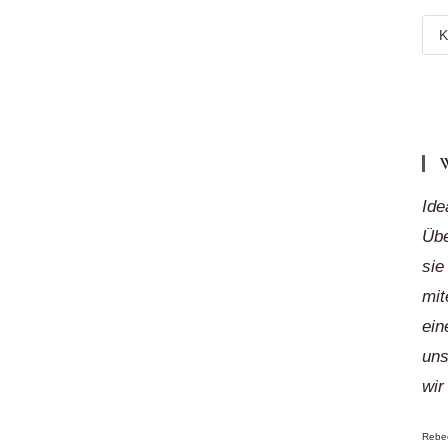
Meh
Reg
„auf
Klic
Ide
Übe
sie
mit
ein
uns
wir
Rebec