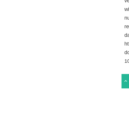
v
w
n
r
da
ht
d
1