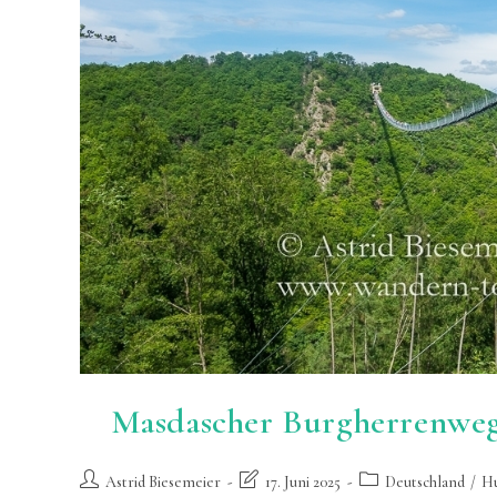
Masdascher Burgherrenwe
Beitrags-
Beitrag
Beitrags-
Astrid Biesemeier
17. Juni 2025
Deutschland
/
H