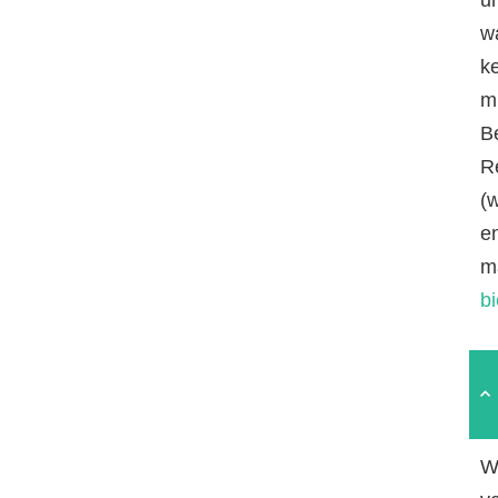
w
k
mi
B
R
(
e
m
b
W