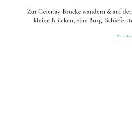
Autor:
zuletzt
Kategorie:
geändert
Zur Geierlay-Brücke wandern & auf de
am:
kleine Brücken, eine Burg, Schiefers
Weiterles