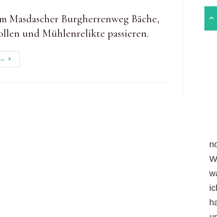
rm Masdascher Burgherrenweg Bäche,
tollen und Mühlenrelikte passieren.
Masdascher
en
Burgherrenweg
&
Geierly-
Hängebrücke
n
W
w
i
h
un