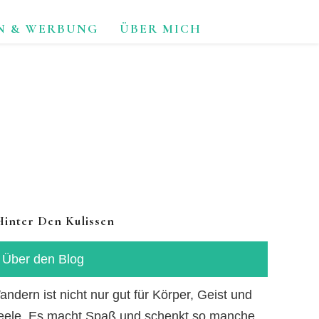
N & WERBUNG
ÜBER MICH
TUR.
Hinter Den Kulissen
Über den Blog
ndern ist nicht nur gut für Körper, Geist und
eele. Es macht Spaß und schenkt so manche