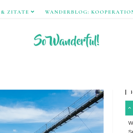
 & ZITATE
WANDERBLOG: KOOPERATIO
FEND ERLEBEN. NACHHALTIG UNTERWEGS ZU NATUR & KUL
Wa
S