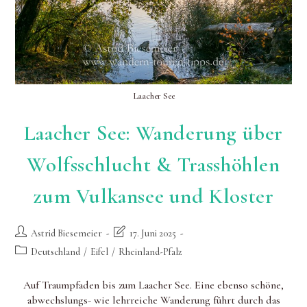
Laacher See
Laacher See: Wanderung über
Wolfsschlucht & Trasshöhlen
zum Vulkansee und Kloster
Beitrags-
Beitrag
Astrid Biesemeier
17. Juni 2025
Autor:
zuletzt
Beitrags-
Deutschland
/
Eifel
/
Rheinland-Pfalz
geändert
Kategorie:
am:
Auf Traumpfaden bis zum Laacher See. Eine ebenso schöne,
abwechslungs- wie lehrreiche Wanderung führt durch das