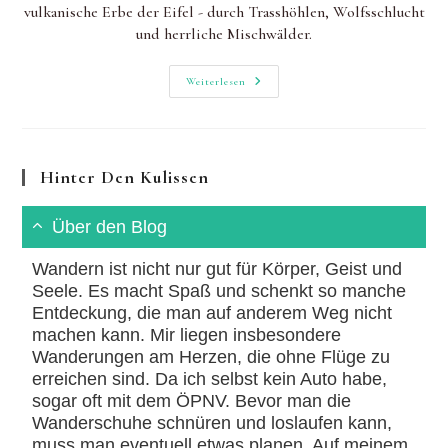
vulkanische Erbe der Eifel - durch Trasshöhlen, Wolfsschlucht
und herrliche Mischwälder.
Laacher
Weiterlesen
See:
Wanderung
Über
Wolfsschlucht
&
Trasshöhlen
Hinter Den Kulissen
Zum
Vulkansee
Und
Kloster
Über den Blog
Wandern ist nicht nur gut für Körper, Geist und
Seele. Es macht Spaß und schenkt so manche
Entdeckung, die man auf anderem Weg nicht
machen kann. Mir liegen insbesondere
Wanderungen am Herzen, die ohne Flüge zu
erreichen sind. Da ich selbst kein Auto habe,
sogar oft mit dem ÖPNV. Bevor man die
Wanderschuhe schnüren und loslaufen kann,
muss man eventuell etwas planen. Auf meinem