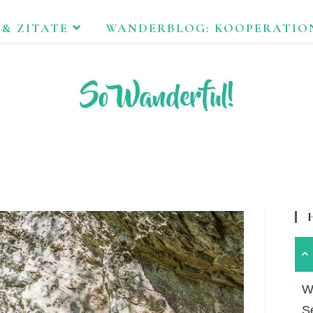
 & ZITATE
WANDERBLOG: KOOPERATIO
FEND ERLEBEN. NACHHALTIG UNTERWEGS ZU NATUR & KUL
Wa
S