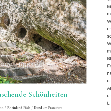
E
m
W
er
s
W
m
B
F
n
d
A
aschende Schönheiten
u
Li
hn
/
Rheinland-Pfalz
/
Rund um Frankfurt