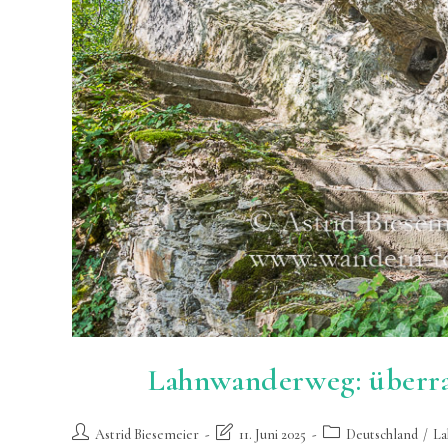
Lahnwanderweg: überr
Beitrags-
Beitrag
Beitrags-
Astrid Biesemeier
11. Juni 2025
Deutschland
/
La