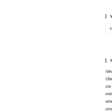
Meh
Reg
„auf
Klic
Ide
Übe
sie
mit
ein
uns