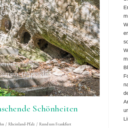
E
m
W
er
s
W
m
B
F
n
d
A
aschende Schönheiten
u
Li
hn
/
Rheinland-Pfalz
/
Rund um Frankfurt