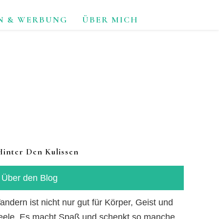
N & WERBUNG
ÜBER MICH
TUR.
Hinter Den Kulissen
Über den Blog
ndern ist nicht nur gut für Körper, Geist und
eele. Es macht Spaß und schenkt so manche