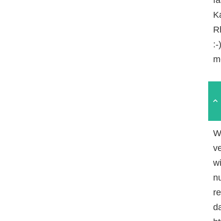
Ka
R
:
m
W
v
w
n
r
da