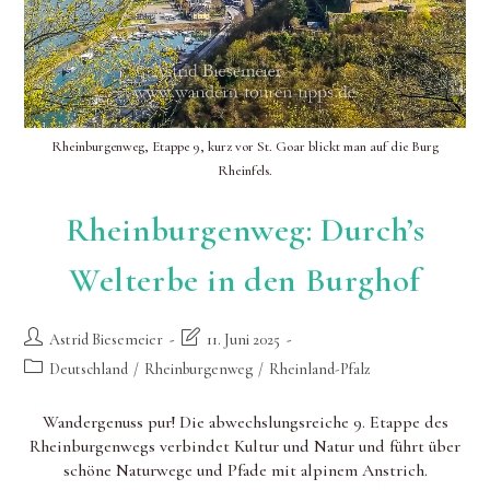
Rheinburgenweg, Etappe 9, kurz vor St. Goar blickt man auf die Burg
Rheinfels.
Rheinburgenweg: Durch’s
Welterbe in den Burghof
Beitrags-
Beitrag
Astrid Biesemeier
11. Juni 2025
Autor:
zuletzt
Beitrags-
Deutschland
/
Rheinburgenweg
/
Rheinland-Pfalz
geändert
Kategorie:
am:
Wandergenuss pur! Die abwechslungsreiche 9. Etappe des
Rheinburgenwegs verbindet Kultur und Natur und führt über
schöne Naturwege und Pfade mit alpinem Anstrich.