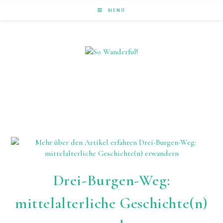
Zum
MENÜ
Inhalt
springen
LAUFEND ERLEBEN. NACHHALTIG UNTERWEGS ZU
NATUR & KULTUR.
Drei-Burgen-Weg:
mittelalterliche Geschichte(n)