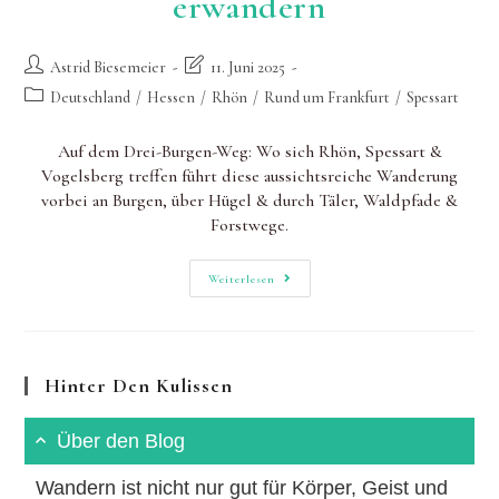
erwandern
Beitrags-
Beitrag
Astrid Biesemeier
11. Juni 2025
Autor:
zuletzt
Beitrags-
Deutschland
/
Hessen
/
Rhön
/
Rund um Frankfurt
/
Spessart
geändert
Kategorie:
am:
Auf dem Drei-Burgen-Weg: Wo sich Rhön, Spessart &
Vogelsberg treffen führt diese aussichtsreiche Wanderung
vorbei an Burgen, über Hügel & durch Täler, Waldpfade &
Forstwege.
Drei-
Weiterlesen
Burgen-
Weg:
Mittelalterliche
Geschichte(n)
Erwandern
Hinter Den Kulissen
Über den Blog
Wandern ist nicht nur gut für Körper, Geist und