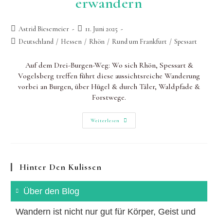
erwandern
Beitrags-
Beitrag
Astrid Biesemeier
11. Juni 2025
Autor:
zuletzt
Beitrags-
Deutschland
/
Hessen
/
Rhön
/
Rund um Frankfurt
/
Spessart
geändert
Kategorie:
am:
Auf dem Drei-Burgen-Weg: Wo sich Rhön, Spessart &
Vogelsberg treffen führt diese aussichtsreiche Wanderung
vorbei an Burgen, über Hügel & durch Täler, Waldpfade &
Forstwege.
Drei-
Weiterlesen
Burgen-
Weg:
Mittelalterliche
Geschichte(n)
Erwandern
Hinter Den Kulissen
Über den Blog
Wandern ist nicht nur gut für Körper, Geist und