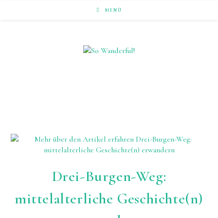
Zum
MENÜ
Inhalt
springen
LAUFEND ERLEBEN. NACHHALTIG UNTERWEGS ZU
NATUR & KULTUR.
Drei-Burgen-Weg:
mittelalterliche Geschichte(n)