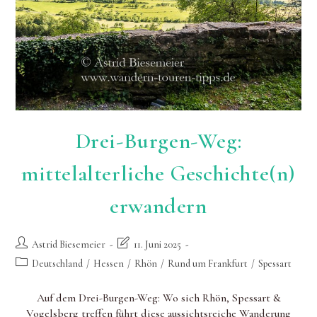
Drei-Burgen-Weg:
mittelalterliche Geschichte(n)
erwandern
Beitrags-
Beitrag
Astrid Biesemeier
11. Juni 2025
Autor:
zuletzt
Beitrags-
Deutschland
/
Hessen
/
Rhön
/
Rund um Frankfurt
/
Spessart
geändert
Kategorie:
am:
Auf dem Drei-Burgen-Weg: Wo sich Rhön, Spessart &
Vogelsberg treffen führt diese aussichtsreiche Wanderung